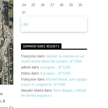
24
25
26
27
28
29
30
31
« Juil
COMMENTAIRES RÉCENTS
Françoise
dans
Habiter le monde en un
mobil-home dans les Landes. N°1264
admin
dans
A propos… N°1256
Didou
dans
A propos… N°1256
Françoise
dans
Michel Portal, son voyage
à Jazz In Langourla. N°1240
Meudre Marta
dans
Yann Bloyet, « Récits
du
en terres wayana « .
, à
siane
. Ce