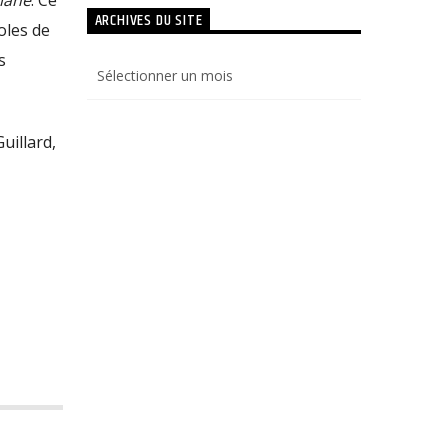
ARCHIVES DU SITE
oles de
s
Archives
du
site
uillard,