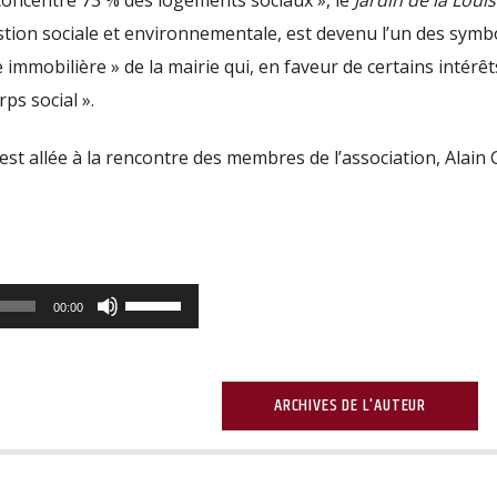
stion sociale et environnementale, est devenu l’un des symb
e immobilière » de la mairie qui, en faveur de certains intérêt
rps social ».
est allée à la rencontre des membres de l’association, Alain G
Utilisez
00:00
les
flèches
haut/bas
ARCHIVES DE L'AUTEUR
pour
augmenter