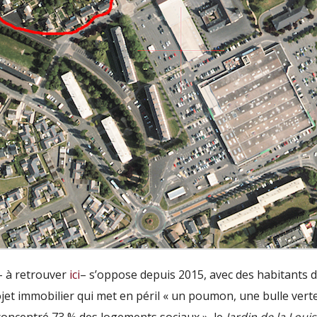
 à retrouver
ici
– s’oppose depuis 2015, avec des habitants 
jet immobilier qui met en péril « un poumon, une bulle verte
é concentré 73 % des logements sociaux », le
Jardin de la Loui