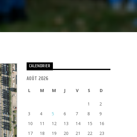
CALENDRIER
AOÛT 2026
L
M
M
J
V
S
D
1
2
3
4
5
6
7
8
9
10
11
12
13
14
15
16
17
18
19
20
21
22
23