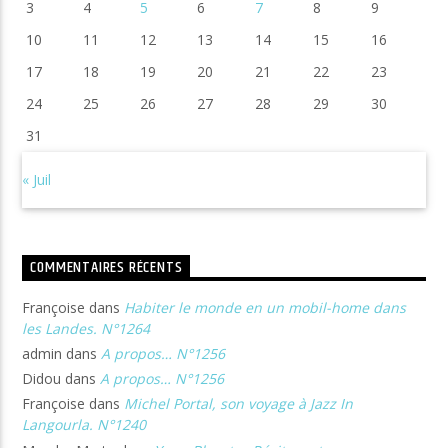
3
4
5
6
7
8
9
10
11
12
13
14
15
16
17
18
19
20
21
22
23
24
25
26
27
28
29
30
31
« Juil
COMMENTAIRES RÉCENTS
Françoise
dans
Habiter le monde en un mobil-home dans
les Landes. N°1264
admin
dans
A propos… N°1256
Didou
dans
A propos… N°1256
Françoise
dans
Michel Portal, son voyage à Jazz In
Langourla. N°1240