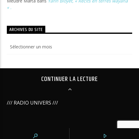
Meudre Marta
dans
Yann Bloyet, « Récits en terres wayana
« .
ARCHIVES DU SITE
Archives
du
site
CONTINUER LA LECTURE
/// RADIO UNIVERS ///