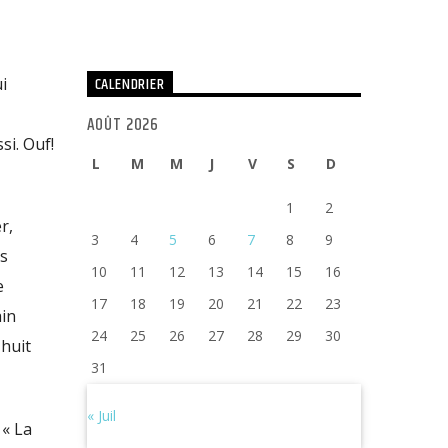
CALENDRIER
i
AOÛT 2026
si. Ouf!
L
M
M
J
V
S
D
1
2
r,
3
4
5
6
7
8
9
ds
10
11
12
13
14
15
16
e
17
18
19
20
21
22
23
ain
24
25
26
27
28
29
30
 huit
31
« Juil
 « La