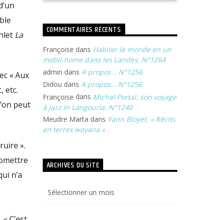
d’un
ble
COMMENTAIRES RÉCENTS
hlet
La
Françoise
dans
Habiter le monde en un
mobil-home dans les Landes. N°1264
admin
dans
A propos… N°1256
ec « Aux
Didou
dans
A propos… N°1256
 etc.
Françoise
dans
Michel Portal, son voyage
l’on peut
à Jazz In Langourla. N°1240
Meudre Marta
dans
Yann Bloyet, « Récits
en terres wayana « .
ruire ».
romettre
ARCHIVES DU SITE
ui n’a
Archives
du
site
 « C’est