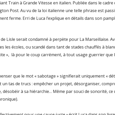
iant Train à Grande Vitesse en italien. Publiée dans le cadre 
ton Post. Au vu de la loi italienne une telle phrase est passi
ent ferme. Erri de Luca l’explique en détails dans son pamp
 de Lisle serait condamné à perpète pour La Marseillaise. Av
es les écoles, ou scandé dans tant de stades chauffés à blanc,
ite », là pour le coup carrément, à tout usage guerrier que 
 penser que le mot « sabotage » signifierait uniquement « dét
tout un tas de trucs : empêcher un projet, désorganiser, comp
, désobéir à sa hiérarchie… Même par souci de sonorité, ce q
hronique).
ollectivement pour une cause juste »
écrit Luca dans son livre.