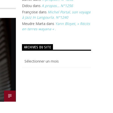
Didou
dans
A propos… N°1256
Françoise
dans
Michel Portal, son voyage
à Jazz In Langourla. N°1240
Meudre Marta
dans
Yann Bloyet, « Récits
en terres wayana « .
ARCHIVES DU SITE
Archives
du
site