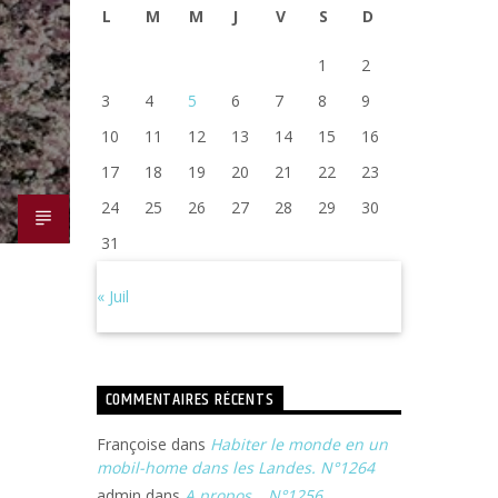
L
M
M
J
V
S
D
1
2
3
4
5
6
7
8
9
10
11
12
13
14
15
16
17
18
19
20
21
22
23
24
25
26
27
28
29
30
31
« Juil
COMMENTAIRES RÉCENTS
Françoise
dans
Habiter le monde en un
mobil-home dans les Landes. N°1264
admin
dans
A propos… N°1256