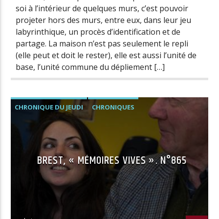
soi à l’intérieur de quelques murs, c’est pouvoir
projeter hors des murs, entre eux, dans leur jeu
labyrinthique, un procès d’identification et de
partage. La maison n’est pas seulement le repli
(elle peut et doit le rester), elle est aussi l’unité de
base, l’unité commune du dépliement […]
CHRONIQUE DU JEUDI
CHRONIQUES
BREST, « MÉMOIRES VIVES ». N°865