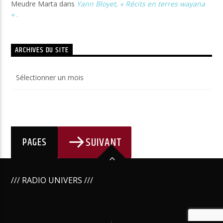
Meudre Marta
dans
Yann Bloyet, « Récits en terres wayana
« .
ARCHIVES DU SITE
Archives
du
site
SUIVANT
PAGES
/// RADIO UNIVERS ///