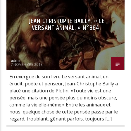
JEAN-CHRISTOPHE BAILLY, « LE
VERSANT ANIMAL. » N°864
admin
7 NOVEMBRE 2018
En exergue de son livre Le versant animal, en
érudit, poète et penseur, Jean-Christophe Bailly a
placé une citation de Plotin: «Toute vie est une
pensée, mais une pensée plus ou moins obscure,
comme la vie elle-même.» Entre les animaux et
nous, quelque chose de cette pensée passe par le
regard, troublant, gênant parfois, toujours […]