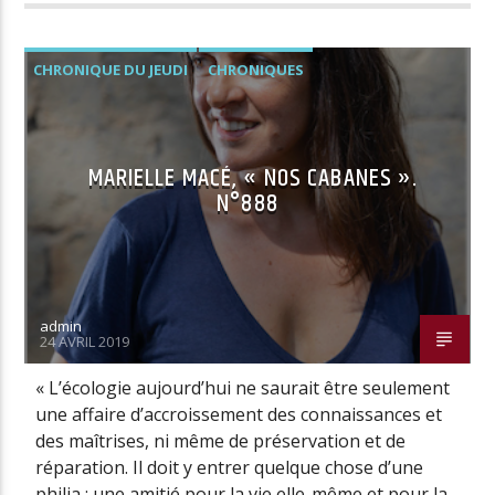
CHRONIQUE DU JEUDI
CHRONIQUES
MARIELLE MACÉ, « NOS CABANES ».
N°888
admin
24 AVRIL 2019
« L’écologie aujourd’hui ne saurait être seulement
une affaire d’accroissement des connaissances et
des maîtrises, ni même de préservation et de
réparation. Il doit y entrer quelque chose d’une
philia : une amitié pour la vie elle-même et pour la