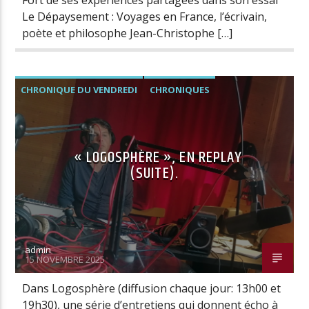
Fort de ses expériences partagées dans son essai
Le Dépaysement : Voyages en France, l’écrivain,
poète et philosophe Jean-Christophe […]
CHRONIQUE DU VENDREDI
CHRONIQUES
« LOGOSPHÈRE », EN REPLAY
(SUITE).
admin
15 NOVEMBRE 2025
Dans Logosphère (diffusion chaque jour: 13h00 et
19h30), une série d’entretiens qui donnent écho à