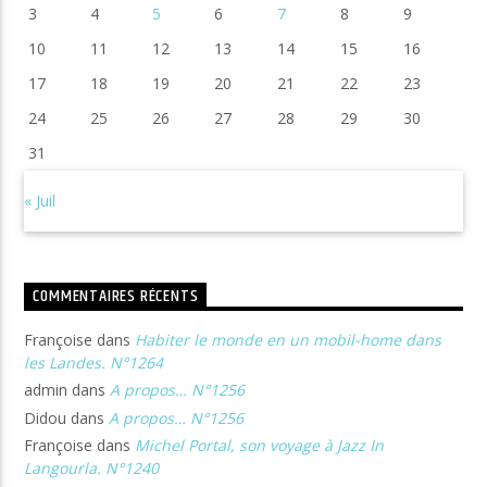
3
4
5
6
7
8
9
10
11
12
13
14
15
16
17
18
19
20
21
22
23
24
25
26
27
28
29
30
31
« Juil
COMMENTAIRES RÉCENTS
Françoise
dans
Habiter le monde en un mobil-home dans
les Landes. N°1264
admin
dans
A propos… N°1256
Didou
dans
A propos… N°1256
Françoise
dans
Michel Portal, son voyage à Jazz In
Langourla. N°1240