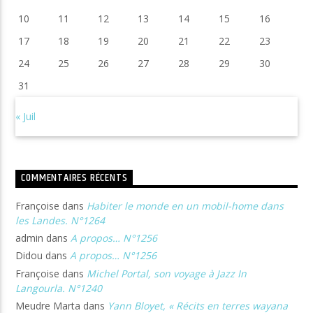
10
11
12
13
14
15
16
17
18
19
20
21
22
23
24
25
26
27
28
29
30
31
« Juil
COMMENTAIRES RÉCENTS
Françoise
dans
Habiter le monde en un mobil-home dans
les Landes. N°1264
admin
dans
A propos… N°1256
Didou
dans
A propos… N°1256
Françoise
dans
Michel Portal, son voyage à Jazz In
Langourla. N°1240
Meudre Marta
dans
Yann Bloyet, « Récits en terres wayana