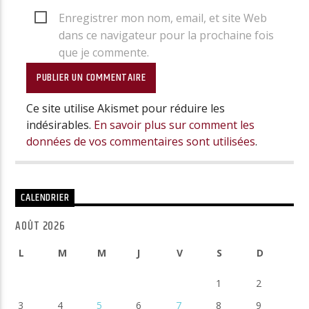
Enregistrer mon nom, email, et site Web
dans ce navigateur pour la prochaine fois
que je commente.
Ce site utilise Akismet pour réduire les
indésirables.
En savoir plus sur comment les
données de vos commentaires sont utilisées
.
CALENDRIER
AOÛT 2026
L
M
M
J
V
S
D
1
2
3
4
5
6
7
8
9