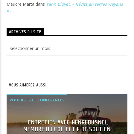
Meudre Marta
dans
Yann Bloyet, « Récits en terres wayana
« .
ARCHIVES DU SITE
Archives
du
site
VOUS AIMEREZ AUSSI
PODCASTS ET CONFÉRENCES
ENTRETIEN AVEC HENRI BUSNEL,
MEMBRE DU COLLECTIF DE SOUTIEN