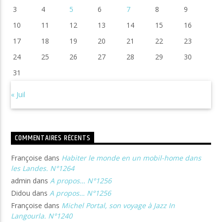
3
4
5
6
7
8
9
10
11
12
13
14
15
16
17
18
19
20
21
22
23
24
25
26
27
28
29
30
31
« Juil
COMMENTAIRES RÉCENTS
Françoise
dans
Habiter le monde en un mobil-home dans
les Landes. N°1264
admin
dans
A propos… N°1256
Didou
dans
A propos… N°1256
Françoise
dans
Michel Portal, son voyage à Jazz In
Langourla. N°1240