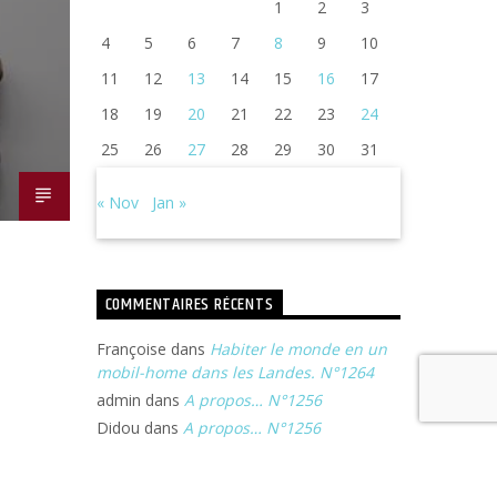
1
2
3
4
5
6
7
8
9
10
11
12
13
14
15
16
17
18
19
20
21
22
23
24
25
26
27
28
29
30
31
« Nov
Jan »
COMMENTAIRES RÉCENTS
Françoise
dans
Habiter le monde en un
mobil-home dans les Landes. N°1264
admin
dans
A propos… N°1256
Didou
dans
A propos… N°1256
Françoise
dans
Michel Portal, son voyage
à Jazz In Langourla. N°1240