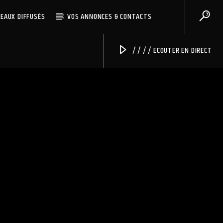
CEAUX DIFFUSÉS
VOS ANNONCES & CONTACTS
/ / / / ECOUTER EN DIRECT
Radio Univers