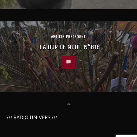
ARTICLE PRÉCÉDENT
LA DUP DE NDDL. N°818
/// RADIO UNIVERS ///