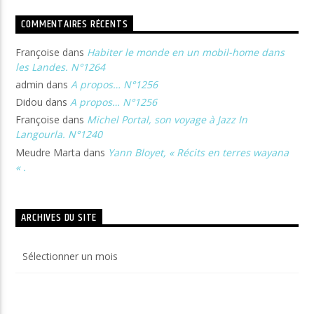
COMMENTAIRES RÉCENTS
Françoise
dans
Habiter le monde en un mobil-home dans
les Landes. N°1264
admin
dans
A propos… N°1256
Didou
dans
A propos… N°1256
Françoise
dans
Michel Portal, son voyage à Jazz In
Langourla. N°1240
Meudre Marta
dans
Yann Bloyet, « Récits en terres wayana
« .
ARCHIVES DU SITE
Archives
du
site