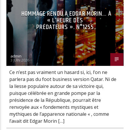
HOMMAGE RENDU À EDGAR MORIN… À
« L’HEURE DES
Radio Univers
PRÉDATEURS ». N°1255
admin
3 JUIN 2026
Ce n’est pas vraiment un hasard si, ici, l’on ne
parlera pas du foot business version Qatar. Ni de
la liesse populaire autour de sa victoire qui,
puisque célébrée en grande pompe par la
présidence de la République, pourrait être
renvoyée aux « fondements mystiques et
mythiques de l’apparence nationale « , comme
l’avait dit Edgar Morin […]