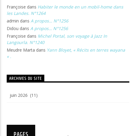
Françoise
dans
Habiter le monde en un mobil-home dans
les Landes. N°1264
admin
dans
A propos… N°1256
Didou
dans
A propos… N°1256
Françoise
dans
Michel Portal, son voyage à Jazz In
Langourla. N°1240
Meudre Marta
dans
Yann Bloyet, « Récits en terres wayana
« .
ARCHIVES DU SITE
Archives
du
site
PAGES