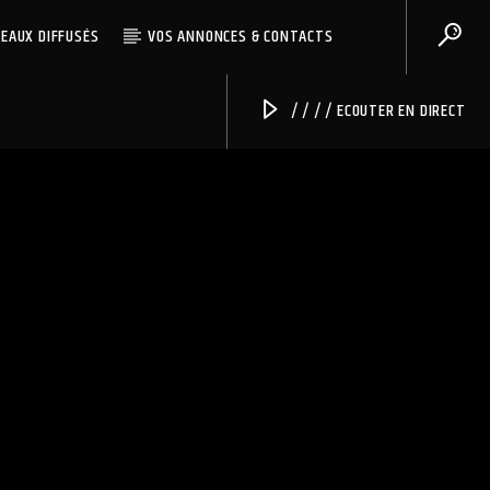
CEAUX DIFFUSÉS
VOS ANNONCES & CONTACTS
/ / / / ECOUTER EN DIRECT
Radio Univers