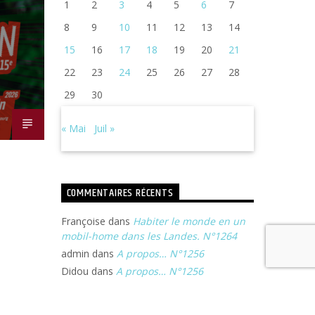
1
2
3
4
5
6
7
8
9
10
11
12
13
14
15
16
17
18
19
20
21
22
23
24
25
26
27
28
29
30
« Mai
Juil »
COMMENTAIRES RÉCENTS
Françoise
dans
Habiter le monde en un
mobil-home dans les Landes. N°1264
admin
dans
A propos… N°1256
Didou
dans
A propos… N°1256
Françoise
dans
Michel Portal, son voyage
à Jazz In Langourla. N°1240