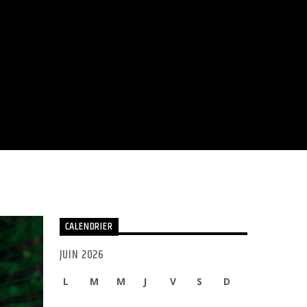
CALENDRIER
JUIN 2026
L
M
M
J
V
S
D