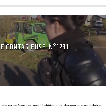
 CONTAGIEUSE. N°1231
s éleveurs frappés par l’épidémie de dermatose nodulaire