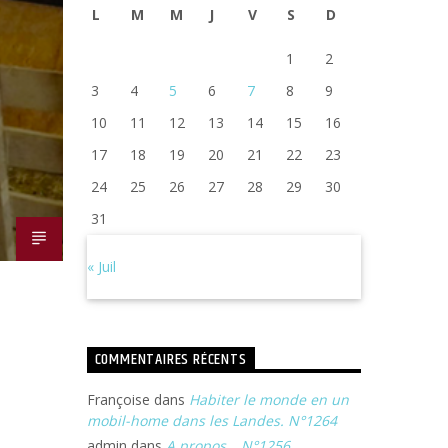
L
M
M
J
V
S
D
1
2
3
4
5
6
7
8
9
10
11
12
13
14
15
16
17
18
19
20
21
22
23
24
25
26
27
28
29
30
31
« Juil
COMMENTAIRES RÉCENTS
Françoise
dans
Habiter le monde en un
mobil-home dans les Landes. N°1264
admin
dans
A propos… N°1256