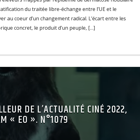
atification du traitée libre-échange entre l’UE et le
ver au coeur d’un changement radical. L’écart entre les
rique concret, le produit d’un peuple, […]
LEUR DE L’ACTUALITÉ CINÉ 2022,
LM « EO ». N°1079