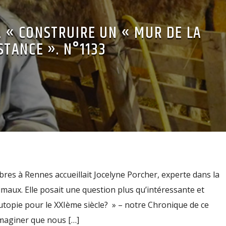
, « CONSTRUIRE UN « MUR DE LA
STANCE ». N°1133
res à Rennes accueillait Jocelyne Porcher, experte dans la
imaux. Elle posait une question plus qu’intéressante et
e utopie pour le XXIème siècle? » – notre Chronique de ce
d’imaginer que nous […]