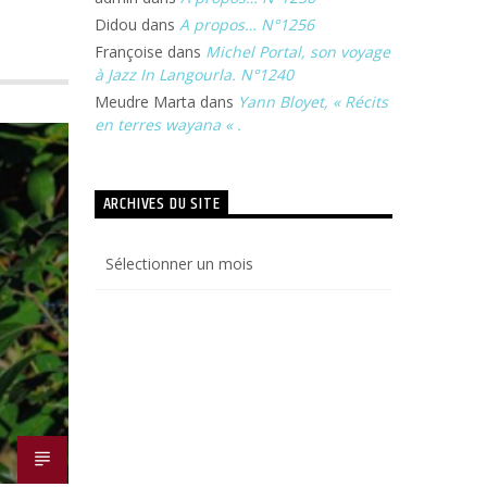
Didou
dans
A propos… N°1256
Françoise
dans
Michel Portal, son voyage
à Jazz In Langourla. N°1240
Meudre Marta
dans
Yann Bloyet, « Récits
en terres wayana « .
ARCHIVES DU SITE
Archives
du
site