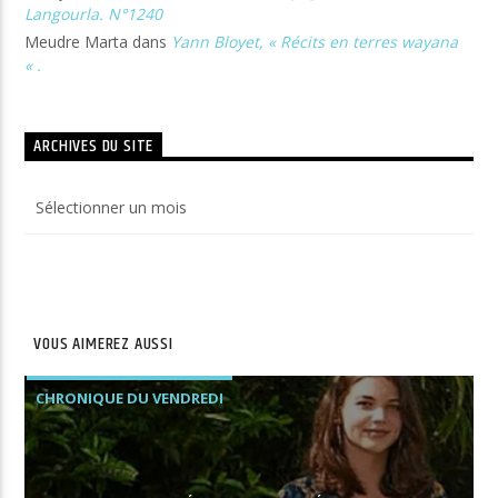
Langourla. N°1240
Meudre Marta
dans
Yann Bloyet, « Récits en terres wayana
« .
ARCHIVES DU SITE
Archives
du
site
VOUS AIMEREZ AUSSI
CHRONIQUE DU VENDREDI