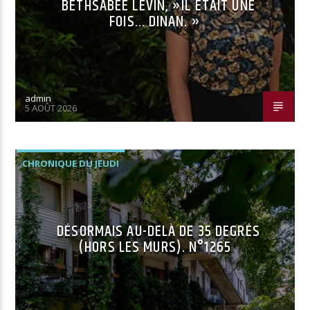
BETHSABÉE LEVIN, »IL ÉTAIT UNE
FOIS… DINAN. »
admin
5 AOÛT 2026
CHRONIQUE DU JEUDI
DÉSORMAIS AU-DELÀ DE 35 DEGRÉS
(HORS LES MURS). N°1265