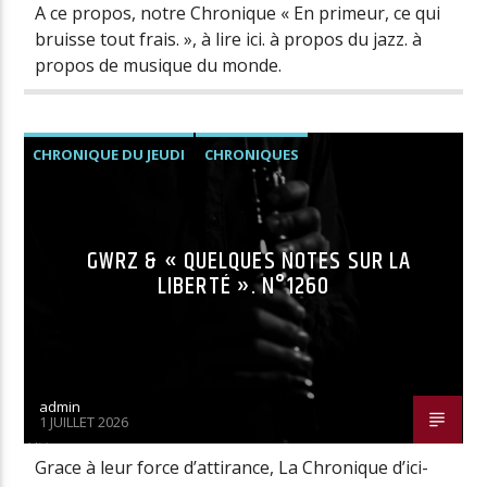
A ce propos, notre Chronique « En primeur, ce qui
bruisse tout frais. », à lire ici. à propos du jazz. à
propos de musique du monde.
CHRONIQUE DU JEUDI
CHRONIQUES
GWRZ & « QUELQUES NOTES SUR LA
LIBERTÉ ». N°1260
admin
1 JUILLET 2026
Grace à leur force d’attirance, La Chronique d’ici-