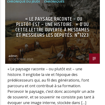
CHRONIQUE DU JEUDI
CHRONIQUES
« LE PAYSAGE RACONTE – OU
PLUTÔT EST – UNE HISTOIRE. » D’OÙ
CETTE LETTRE OUVERTE À MESDAMES
ET MESSIEURS LES DÉPUTÉS. N°1223
admin
22 OCTOBRE 2025
« Le paysage raconte – ou plutôt est – une
histoire. Il englobe la vie et l’époque des
prédécesseurs qui, au fil des générations, l’ont
parcouru et ont contribué à sa formation.
Percevoir le paysage, c’est donc accomplir un acte
de souvenir, et se souvenir ne consiste pas tant à
évoquer une image interne, stockée dans […]