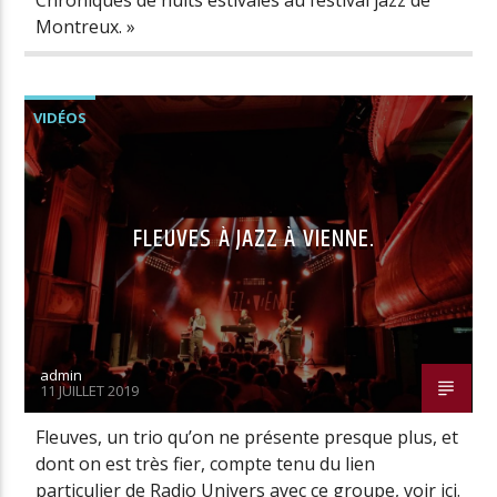
Chroniques de nuits estivales au festival jazz de
Montreux. »
VIDÉOS
FLEUVES À JAZZ À VIENNE.
admin
11 JUILLET 2019
Fleuves, un trio qu’on ne présente presque plus, et
dont on est très fier, compte tenu du lien
particulier de Radio Univers avec ce groupe, voir ici.