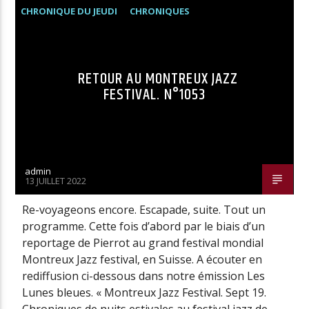
CHRONIQUE DU JEUDI
CHRONIQUES
RETOUR AU MONTREUX JAZZ
FESTIVAL. N°1053
admin
13 JUILLET 2022
Re-voyageons encore. Escapade, suite. Tout un
programme. Cette fois d’abord par le biais d’un
reportage de Pierrot au grand festival mondial
Montreux Jazz festival, en Suisse. A écouter en
rediffusion ci-dessous dans notre émission Les
Lunes bleues. « Montreux Jazz Festival. Sept 19.