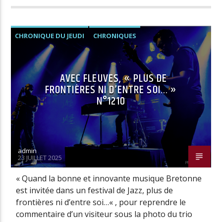
CHRONIQUE DU JEUDI
CHRONIQUES
VIDÉOS
AVEC FLEUVES, « PLUS DE
FRONTIÈRES NI D’ENTRE SOI… »
N°1210
admin
23 JUILLET 2025
« Quand la bonne et innovante musique Bretonne
est invitée dans un festival de Jazz, plus de
frontières ni d’entre soi…« , pour reprendre le
commentaire d’un visiteur sous la photo du trio