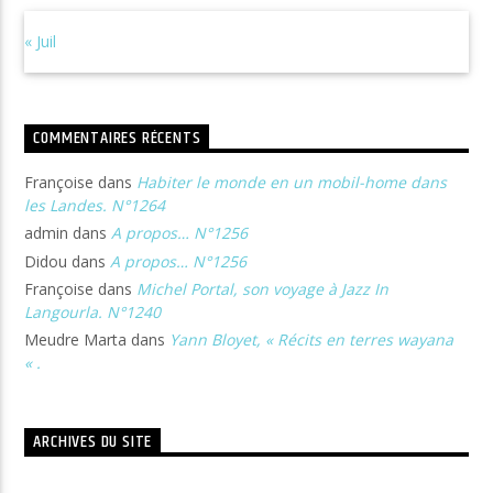
« Juil
COMMENTAIRES RÉCENTS
Françoise
dans
Habiter le monde en un mobil-home dans
les Landes. N°1264
admin
dans
A propos… N°1256
Didou
dans
A propos… N°1256
Françoise
dans
Michel Portal, son voyage à Jazz In
Langourla. N°1240
Meudre Marta
dans
Yann Bloyet, « Récits en terres wayana
« .
ARCHIVES DU SITE
Archives