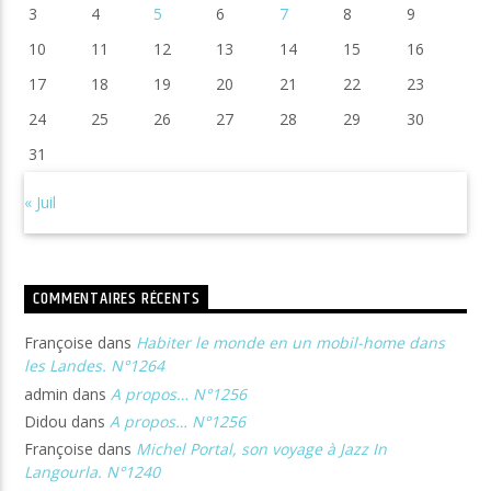
3
4
5
6
7
8
9
10
11
12
13
14
15
16
17
18
19
20
21
22
23
24
25
26
27
28
29
30
31
« Juil
COMMENTAIRES RÉCENTS
Françoise
dans
Habiter le monde en un mobil-home dans
les Landes. N°1264
admin
dans
A propos… N°1256
Didou
dans
A propos… N°1256
Françoise
dans
Michel Portal, son voyage à Jazz In
Langourla. N°1240