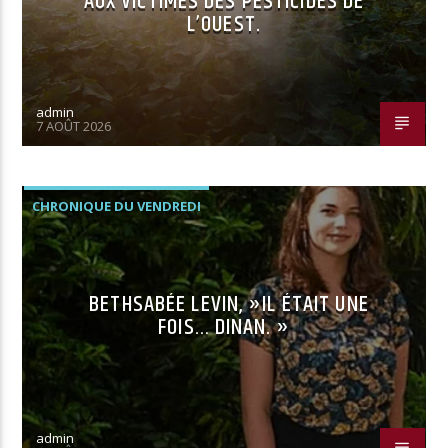
AUX VICTIMES DES PESTICIDES DE
L’OUEST.
admin
7 AOÛT 2026
CHRONIQUE DU VENDREDI
BETHSABÉE LEVIN, »IL ÉTAIT UNE
FOIS… DINAN. »
admin