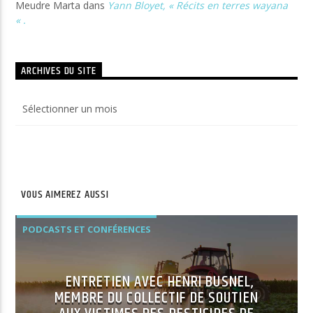
Meudre Marta
dans
Yann Bloyet, « Récits en terres wayana
« .
ARCHIVES DU SITE
Archives
du
site
VOUS AIMEREZ AUSSI
PODCASTS ET CONFÉRENCES
ENTRETIEN AVEC HENRI BUSNEL,
MEMBRE DU COLLECTIF DE SOUTIEN