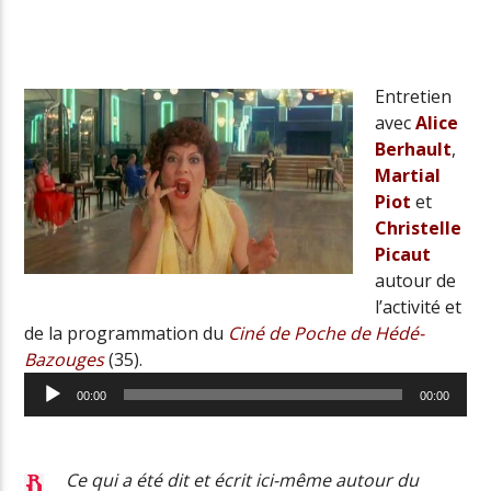
Radio Univers
Entretien
avec
Alice
Berhault
,
Martial
Piot
et
Christelle
Picaut
autour de
l’activité et
de la programmation du
Ciné de Poche de Hédé-
Bazouges
(35).
Lecteur
00:00
00:00
audio
Ce qui a été dit et écrit ici-même autour du