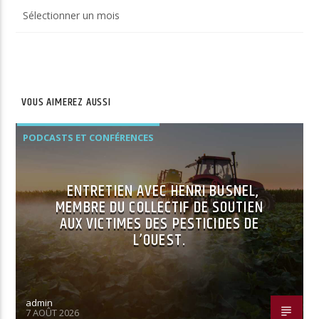
Archives
du
site
VOUS AIMEREZ AUSSI
PODCASTS ET CONFÉRENCES
ENTRETIEN AVEC HENRI BUSNEL,
MEMBRE DU COLLECTIF DE SOUTIEN
AUX VICTIMES DES PESTICIDES DE
L’OUEST.
admin
7 AOÛT 2026