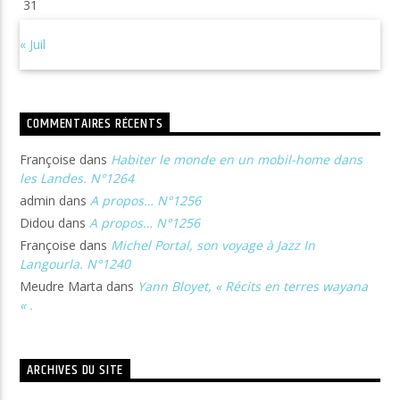
31
« Juil
COMMENTAIRES RÉCENTS
Françoise
dans
Habiter le monde en un mobil-home dans
les Landes. N°1264
admin
dans
A propos… N°1256
Didou
dans
A propos… N°1256
Françoise
dans
Michel Portal, son voyage à Jazz In
Langourla. N°1240
Meudre Marta
dans
Yann Bloyet, « Récits en terres wayana
« .
ARCHIVES DU SITE