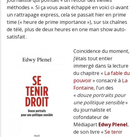
journaliste qui pointait « un retour des vieilles
méthodes ». Si ça vous avait échappé en voici ci-avant
un rattrapage express, cela se passait hier en prime
time (« heure de prime importance »), sur six chaînes
de télé, plus de deux heures en one man show auto-
satisfait .
Coïncidence du moment,
j’étais tout entier
immergé dans la lecture
du chapitre «
La fable du
pouvoir
» consacré à
La
Fontaine
, l’un des
«
douze portraits pour
une politique sensible
»
du journaliste et
cofondateur de
Médiapart
Edwy Plenel
,
de son livre «
Se tenir