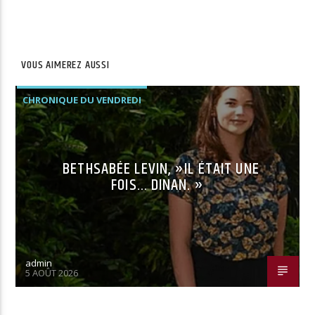
site
VOUS AIMEREZ AUSSI
CHRONIQUE DU VENDREDI
BETHSABÉE LEVIN, »IL ÉTAIT UNE
FOIS… DINAN. »
admin
5 AOÛT 2026