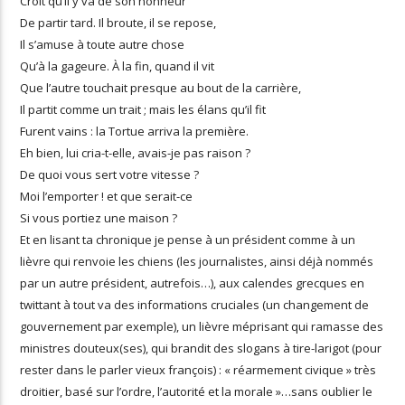
Croit qu’il y va de son honneur
De partir tard. Il broute, il se repose,
Il s’amuse à toute autre chose
Qu’à la gageure. À la fin, quand il vit
Que l’autre touchait presque au bout de la carrière,
Il partit comme un trait ; mais les élans qu’il fit
Furent vains : la Tortue arriva la première.
Eh bien, lui cria-t-elle, avais-je pas raison ?
De quoi vous sert votre vitesse ?
Moi l’emporter ! et que serait-ce
Si vous portiez une maison ?
Et en lisant ta chronique je pense à un président comme à un
lièvre qui renvoie les chiens (les journalistes, ainsi déjà nommés
par un autre président, autrefois…), aux calendes grecques en
twittant à tout va des informations cruciales (un changement de
gouvernement par exemple), un lièvre méprisant qui ramasse des
ministres douteux(ses), qui brandit des slogans à tire-larigot (pour
rester dans le parler vieux françois) : « réarmement civique » très
droitier, basé sur l’ordre, l’autorité et la morale »…sans oublier le