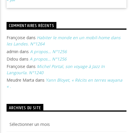
COMMENTAIRES RÉCENTS
Françoise
dans
Habiter le monde en un mobil-home dans
les Landes. N°1264
admin
dans
A propos… N°1256
Didou
dans
A propos… N°1256
Françoise
dans
Michel Portal, son voyage à Jazz In
Langourla. N°1240
Meudre Marta
dans
Yann Bloyet, « Récits en terres wayana
« .
ARCHIVES DU SITE
Archives
du