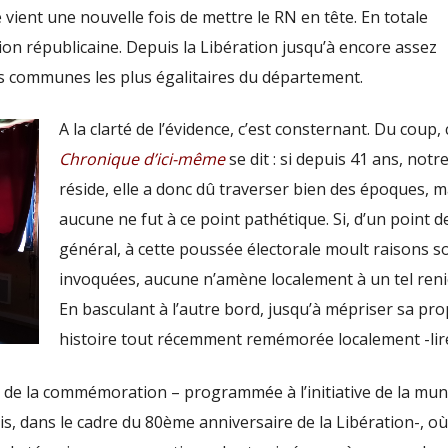
 vient une nouvelle fois de mettre le RN en tête. En totale
ion républicaine. Depuis la Libération jusqu’à encore assez
es communes les plus égalitaires du département.
A la clarté de l’évidence, c’est consternant. Du coup, 
Chronique d’ici-même
se dit : si d
epuis 41 ans, notre
réside, elle a donc dû traverser bien des époques, m
aucune ne fut à ce point pathétique. Si, d’un point d
général, à cette poussée électorale moult raisons s
invoquées, aucune n’amène localement à un tel ren
En basculant à l’autre bord, jusqu’à mépriser sa pr
histoire tout récemment remémorée localement -li
à de la commémoration – programmée à l’initiative de la muni
ois, dans le cadre du 80ème anniversaire de la Libération-, où