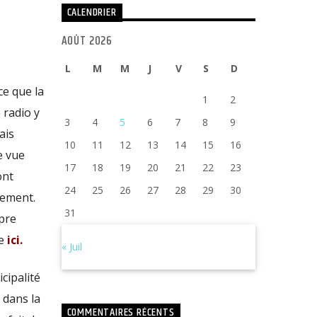
CALENDRIER
AOÛT 2026
L
M
M
J
V
S
D
ce que la
1
2
 radio y
3
4
5
6
7
8
9
ais
10
11
12
13
14
15
16
e vue
17
18
19
20
21
22
23
ont
24
25
26
27
28
29
30
iement.
31
opre
re
ici.
« Juil
cipalité
 dans la
COMMENTAIRES RÉCENTS