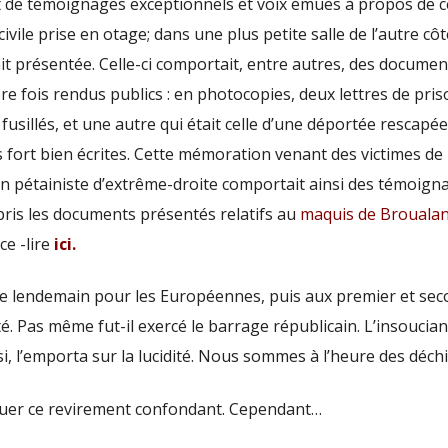
t de témoignages exceptionnels et voix émues à propos de ce
vile prise en otage; dans une plus petite salle de l’autre côt
t présentée. Celle-ci comportait, entre autres, des documen
re fois rendus publics : en photocopies, deux lettres de pri
 fusillés, et une autre qui était celle d’une déportée rescapée
s fort bien écrites. Cette mémoration venant des victimes de 
ion pétainiste d’extrême-droite comportait ainsi des témoign
ris les documents présentés relatifs au
maquis de Brouala
ce -lire
ici.
e lendemain pour les Européennes, puis aux premier et sec
ité. Pas même fut-il exercé
le barrage républicain.
L’insoucia
si, l’emporta sur la lucidité. Nous sommes à l’heure des déchi
quer ce revirement confondant. Cependant…