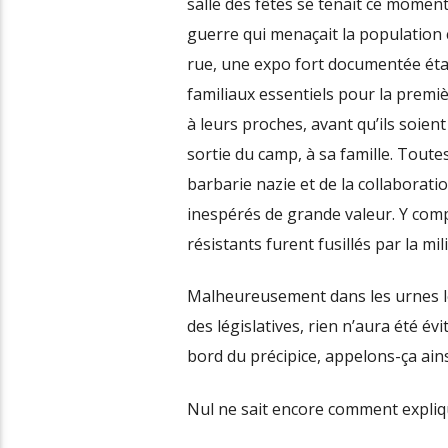
salle des fêtes se tenait ce momen
guerre qui menaçait la population ci
rue, une expo fort documentée étai
familiaux essentiels pour la premiè
à leurs proches, avant qu’ils soient
sortie du camp, à sa famille. Toute
barbarie nazie et de la collaborat
inespérés de grande valeur. Y comp
résistants furent fusillés par la mili
Malheureusement dans les urnes l
des législatives, rien n’aura été év
bord du précipice
, appelons-ça ain
Nul ne sait encore comment expli