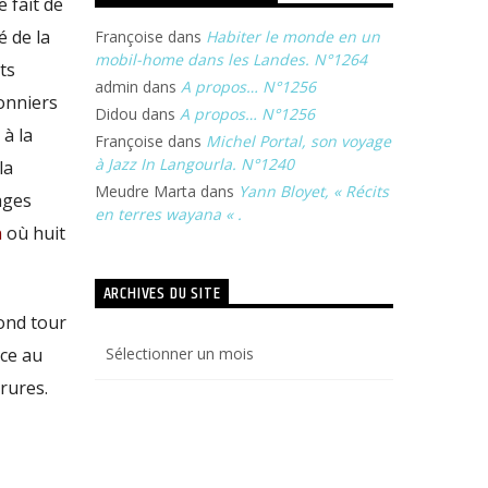
 fait de
é de la
Françoise
dans
Habiter le monde en un
mobil-home dans les Landes. N°1264
ts
admin
dans
A propos… N°1256
sonniers
Didou
dans
A propos… N°1256
 à la
Françoise
dans
Michel Portal, son voyage
à Jazz In Langourla. N°1240
la
Meudre Marta
dans
Yann Bloyet, « Récits
ages
en terres wayana « .
n
où huit
ARCHIVES DU SITE
ond tour
Archives
nce
au
du
rures.
site