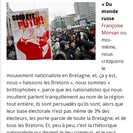
« Du
monde
russe
Françoise
Morvan
ou
moi-
même,
nous
critiquons
le
mouvement nationaliste en Bretagne, et, ça y est,
nous « haïssons les Bretons », nous sommes «
brittophobes », parce que les nationalistes qui nous
insultent parlent tranquillement au nom de la région
tout entière, ils sont persuadés qu’ils sont, alors que
leur base électorale n’est pas même de 3% des
électeurs, les porte-parole de toute la Bretagne, et de
tous les Bretons. Et, peu à peu, c’est la rhétorique
nationaliste qui devient le lieu commun, et le seul