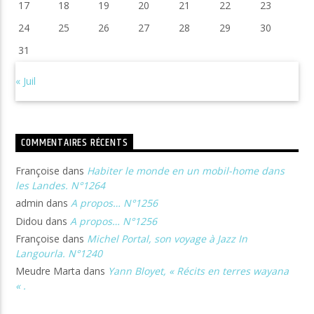
17
18
19
20
21
22
23
24
25
26
27
28
29
30
31
« Juil
COMMENTAIRES RÉCENTS
Françoise
dans
Habiter le monde en un mobil-home dans
les Landes. N°1264
admin
dans
A propos… N°1256
Didou
dans
A propos… N°1256
Françoise
dans
Michel Portal, son voyage à Jazz In
Langourla. N°1240
Meudre Marta
dans
Yann Bloyet, « Récits en terres wayana
« .