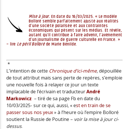
Mise à jour.
En date du 16/03/2025. « Le modèle
Bolloré semble parfaitement ajusté aux réalités
Radio Univers
d’une société polarisée et aux contraintes
économiques qui pèsent sur les médias. Et révèle,
autant qu’il contribue à faire advenir, l’avènement
d’un journalisme de guerre culturelle en France. »
– lire
Le péril Bolloré
de Marie Bénilde
.
*
L’intention de cette
Chronique d’ici-même
,
dépouillée
de tout attribut mais sans perte de repères, s’emploie
une nouvelle fois à relayer ce jour un texte
implacable de l’écrivain et traducteur
André
Markowicz
– tiré de sa page Fb en date du
10/03/2025- sur ce qui, aussi,
« e
st en train de se
passer sous nos yeux
» à l’heure où l’empire
Bolloré
soutient la Russie de Poutine –
voir la mise à jour ci-
dessus
.