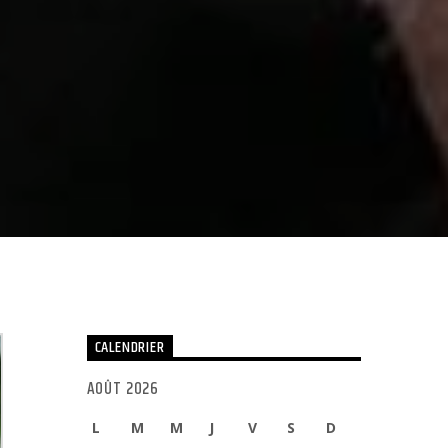
CALENDRIER
AOÛT 2026
L
M
M
J
V
S
D