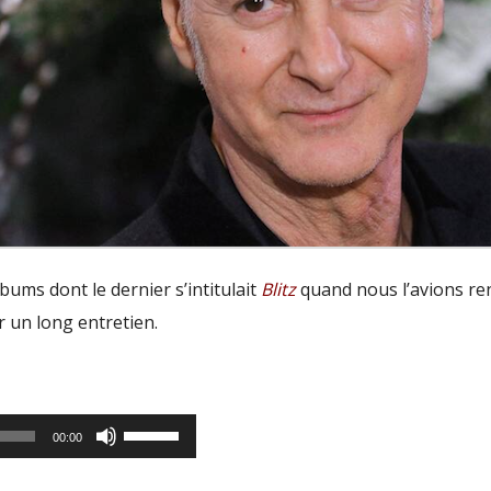
bums dont le dernier s’intitulait
Blitz
quand nous l’avions re
 un long entretien.
Utilisez
00:00
les