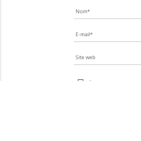
Enregistrer mon nom, 
que je commente.
Ce site utilise Akismet pour 
données de vos commentaires