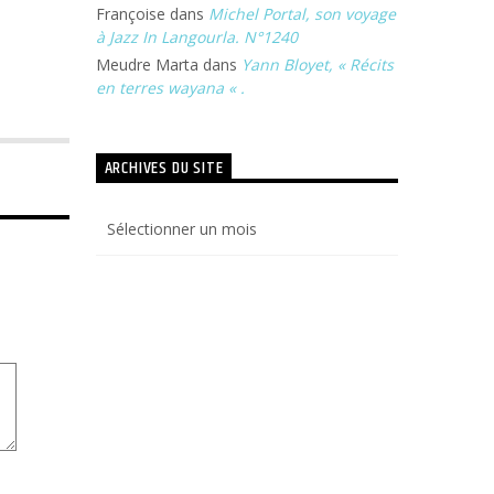
Françoise
dans
Michel Portal, son voyage
à Jazz In Langourla. N°1240
Meudre Marta
dans
Yann Bloyet, « Récits
en terres wayana « .
ARCHIVES DU SITE
Archives
du
site