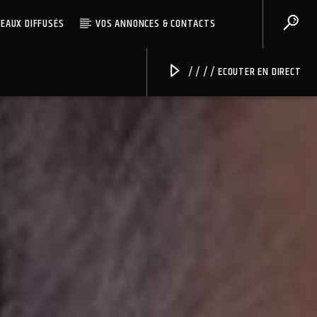
CEAUX DIFFUSÉS
VOS ANNONCES & CONTACTS
/ / / / ECOUTER EN DIRECT
Radio Univers