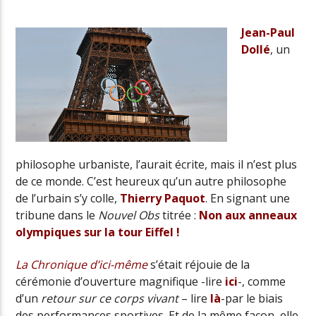
Jean-Paul
Dollé
, un
Radio Univers
philosophe urbaniste, l’aurait écrite, mais il n’est plus
de ce monde. C’est heureux qu’un autre philosophe
de l’urbain s’y colle,
Thierry Paquot
. En signant une
tribune dans le
Nouvel Obs
titrée :
Non aux anneaux
olympiques sur la tour Eiffel !
La Chronique d’ici-même
s’était réjouie de la
cérémonie d’ouverture
magnifique
-lire
ici
-, comme
d’un
retour sur ce corps vivant
– lire
là
-par le biais
des performances sportives. Et de la même façon, elle