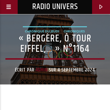
RADIO UNIVERS
CHRONIQUE DU JEUDI
CHRONIQUES
« BERGÈRE, Ô TOUR
EIFFEL,… » N°1164
ÉCRIT PAR
ADMIN
SUR 4 SEPTEMBRE 2024
Titre diffusé :