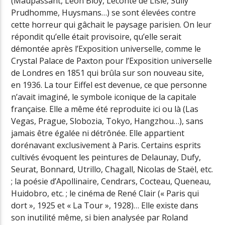
(Maupassant, Léon Bloy, Leconte de Lisle, Sully
Prudhomme, Huysmans…) se sont élevées contre
cette horreur qui gâchait le paysage parisien. On leur
répondit qu’elle était provisoire, qu’elle serait
démontée après l’Exposition universelle, comme le
Crystal Palace de Paxton pour l’Exposition universelle
de Londres en 1851 qui brûla sur son nouveau site,
en 1936. La tour Eiffel est devenue, ce que personne
n’avait imaginé, le symbole iconique de la capitale
française. Elle a même été reproduite ici ou là (Las
Vegas, Prague, Slobozia, Tokyo, Hangzhou…), sans
jamais être égalée ni détrônée. Elle appartient
dorénavant exclusivement à Paris. Certains esprits
cultivés évoquent les peintures de Delaunay, Dufy,
Seurat, Bonnard, Utrillo, Chagall, Nicolas de Staël, etc.
; la poésie d’Apollinaire, Cendrars, Cocteau, Queneau,
Huidobro, etc. ; le cinéma de René Clair (« Paris qui
dort », 1925 et « La Tour », 1928)… Elle existe dans
son inutilité même, si bien analysée par Roland