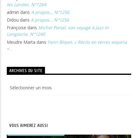
les Landes. N°1264
admin
dans
A propos… N°1256
Didou
dans
A propos… N°1256
Françoise
dans
Michel Portal, son voyage à Jazz In
Langourla. N°1240
Meudre Marta
dans
Yann Bloyet, « Récits en terres wayana
« .
ARCHIVES DU SITE
Archives
du
site
VOUS AIMEREZ AUSSI