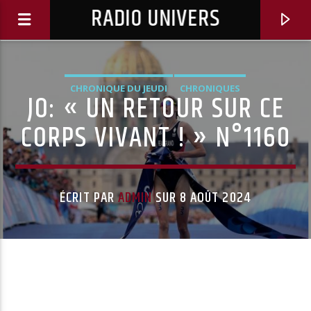
RADIO UNIVERS
CHRONIQUE DU JEUDI
CHRONIQUES
JO: « UN RETOUR SUR CE
CORPS VIVANT ! » N°1160
ÉCRIT PAR
ADMIN
SUR 8 AOÛT 2024
Titre diffusé :