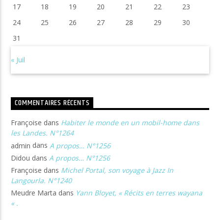
17
18
19
20
21
22
23
24
25
26
27
28
29
30
31
« Juil
COMMENTAIRES RÉCENTS
Françoise
dans
Habiter le monde en un mobil-home dans
les Landes. N°1264
admin
dans
A propos… N°1256
Didou
dans
A propos… N°1256
Françoise
dans
Michel Portal, son voyage à Jazz In
Langourla. N°1240
Meudre Marta
dans
Yann Bloyet, « Récits en terres wayana
« .