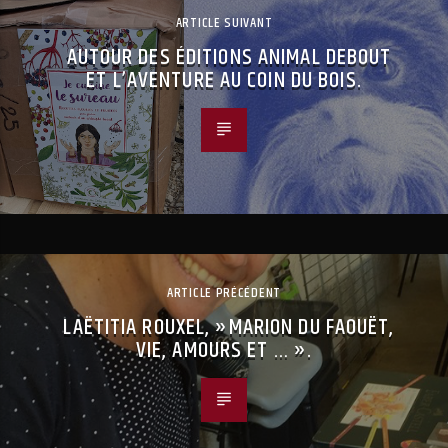
ARTICLE SUIVANT
AUTOUR DES ÉDITIONS ANIMAL DEBOUT
ET L’AVENTURE AU COIN DU BOIS.
ARTICLE PRÉCÉDENT
LAËTITIA ROUXEL, »MARION DU FAOUËT,
VIE, AMOURS ET … ».