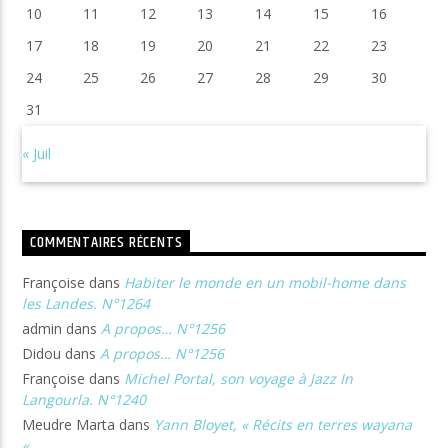
10
11
12
13
14
15
16
17
18
19
20
21
22
23
24
25
26
27
28
29
30
31
« Juil
COMMENTAIRES RÉCENTS
Françoise
dans
Habiter le monde en un mobil-home dans
les Landes. N°1264
admin
dans
A propos… N°1256
Didou
dans
A propos… N°1256
Françoise
dans
Michel Portal, son voyage à Jazz In
Langourla. N°1240
Meudre Marta
dans
Yann Bloyet, « Récits en terres wayana
« .