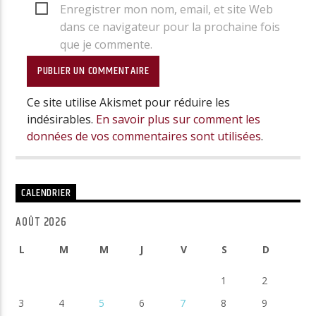
Enregistrer mon nom, email, et site Web
dans ce navigateur pour la prochaine fois
que je commente.
Ce site utilise Akismet pour réduire les
indésirables.
En savoir plus sur comment les
données de vos commentaires sont utilisées
.
CALENDRIER
AOÛT 2026
L
M
M
J
V
S
D
1
2
3
4
5
6
7
8
9