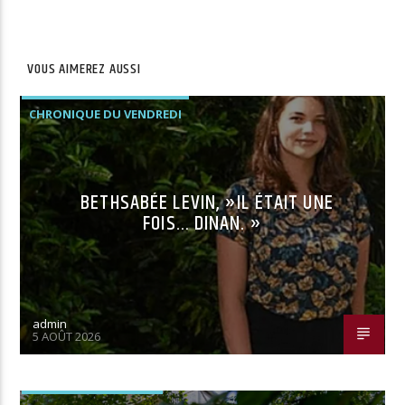
VOUS AIMEREZ AUSSI
CHRONIQUE DU VENDREDI
BETHSABÉE LEVIN, »IL ÉTAIT UNE
FOIS… DINAN. »
admin
5 AOÛT 2026