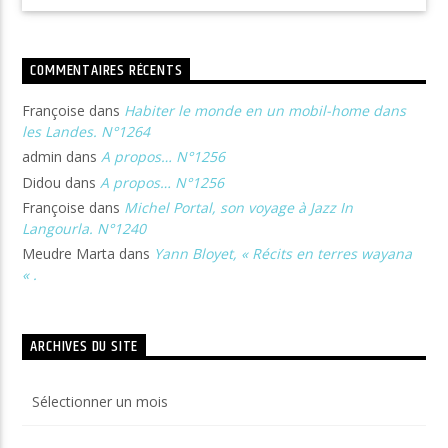
COMMENTAIRES RÉCENTS
Françoise
dans
Habiter le monde en un mobil-home dans
les Landes. N°1264
admin
dans
A propos… N°1256
Didou
dans
A propos… N°1256
Françoise
dans
Michel Portal, son voyage à Jazz In
Langourla. N°1240
Meudre Marta
dans
Yann Bloyet, « Récits en terres wayana
« .
ARCHIVES DU SITE
Archives
du
site