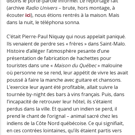
disons le porte-parole informel. Le reportage fait
(archive
Radio Univers
– brute, hors montage, à
écouter
ici
), nous étions rentrés à la maison. Mais
dans la nuit, le téléphona sonna.
C’était Pierre-Paul Niquay qui nous appelait paniqué.
Ils venaient de perdre ses « frères » dans Saint-Malo.
Histoire d’alléger l’atmosphère pesante d’une
présentation de fabrication de hachettes pour
touristes dans une «
Maison du Québec
» malouine
où personne ne se rend, leur appétit de vivre les avait
poussé à faire la manche avec guitare et chansons.
L’exercice leur ayant été profitable, allait suivre la
tournée by-night des bars à vins français. Puis, dans
l’incapacité de retrouver leur hôtel, ils s’étaient
perdus dans la ville. Et quand un indien se perd, il
prend le chant de l’orignal – animal sacré chez les
indiens de la Côte Nord québécoise. Ce qui signifiait,
en ces contrées lointaines, qu’ils étaient partis vers