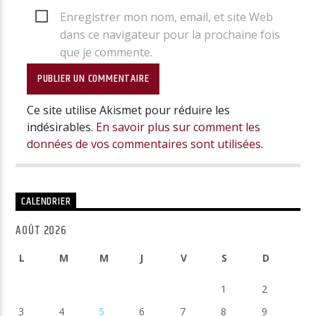
Enregistrer mon nom, email, et site Web
dans ce navigateur pour la prochaine fois
que je commente.
Ce site utilise Akismet pour réduire les
indésirables.
En savoir plus sur comment les
données de vos commentaires sont utilisées
.
CALENDRIER
AOÛT 2026
L
M
M
J
V
S
D
1
2
3
4
5
6
7
8
9