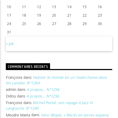
10
11
12
13
14
15
16
17
18
19
20
21
22
23
24
25
26
27
28
29
30
31
« Juil
COMMENTAIRES RÉCENTS
Françoise
dans
Habiter le monde en un mobil-home dans
les Landes. N°1264
admin
dans
A propos… N°1256
Didou
dans
A propos… N°1256
Françoise
dans
Michel Portal, son voyage à Jazz In
Langourla. N°1240
Meudre Marta
dans
Yann Bloyet, « Récits en terres wayana