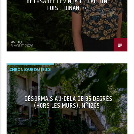
BETHSABÉE LEVIN, »IL ÉTAIT UNE
FOIS… DINAN. »
admin
5 AOÛT 2026
CHRONIQUE DU JEUDI
DÉSORMAIS AU-DELÀ DE 35 DEGRÉS
(HORS LES MURS). N°1265