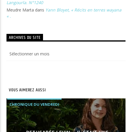
Langourla. N°1240
Meudre Marta
dans
Yann Bloyet, « Récits en terres wayana
« .
ARCHIVES DU SITE
Archives
du
site
VOUS AIMEREZ AUSSI
CHRONIQUE DU VENDREDI