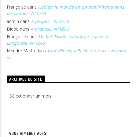
Françoise
dans
Habiter le monde en un mobil-home dans
les Landes. N°1264
admin
dans
A propos… N°1256
Didou
dans
A propos… N°1256
Françoise
dans
Michel Portal, son voyage à Jazz In
Langourla. N°1240
Meudre Marta
dans
Yann Bloyet, « Récits en terres wayana
« .
ARCHIVES DU SITE
Archives
du
site
VOUS AIMEREZ AUSSI