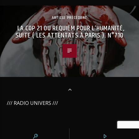
ARTICLE PRÉCÉDENT
LA COP 21 OU REQUIEM POUR L’HUMANITÉ,
SUITE ( LES ATTENTATS À PARIS ). N°710
/// RADIO UNIVERS ///