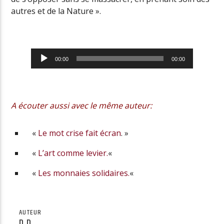
autres et de la Nature ».
Lecteur
00:00
00:00
audio
A écouter aussi avec le même auteur:
«
Le mot crise fait écran
. »
«
L’art comme levier.
«
«
Les monnaies solidaires.
«
AUTEUR
D.D