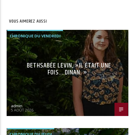
VOUS AIMEREZ AUSSI
CHRONIQUE DU VENDREDI
BETHSABÉE LEVIN, »IL ÉTAIT UNE
FOIS… DINAN. »
admin
5 AOÛT 2026
CHRONIQUE DU JEUDI