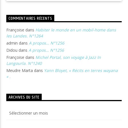
COMMENTAIRES RÉCENTS
Françoise
dans
Habiter le monde en un mobil-home dans
les Landes. N°1264
admin
dans
A propos… N°1256
Didou
dans
A propos… N°1256
Françoise
dans
Michel Portal, son voyage à Jazz In
Langourla. N°1240
Meudre Marta
dans
Yann Bloyet, « Récits en terres wayana
« .
ARCHIVES DU SITE
Archives
du
site