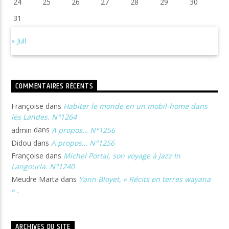
24
25
26
27
28
29
30
31
« Juil
COMMENTAIRES RÉCENTS
Françoise
dans
Habiter le monde en un mobil-home dans
les Landes. N°1264
admin
dans
A propos… N°1256
Didou
dans
A propos… N°1256
Françoise
dans
Michel Portal, son voyage à Jazz In
Langourla. N°1240
Meudre Marta
dans
Yann Bloyet, « Récits en terres wayana
« .
ARCHIVES DU SITE