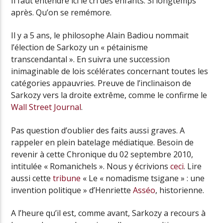
Il faut entendre ici le cri des enfants. Si longtemps
après. Qu’on se remémore.
Il y a 5 ans, le philosophe Alain Badiou nommait
l’élection de Sarkozy un « pétainisme
transcendantal ». En suivra une succession
inimaginable de lois scélérates concernant toutes les
catégories appauvries. Preuve de l’inclinaison de
Sarkozy vers la droite extrême, comme le confirme le
Wall Street Journal
.
Pas question d’oublier des faits aussi graves. A
rappeler en plein batelage médiatique. Besoin de
revenir à cette Chronique du 02 septembre 2010,
intitulée « Romanichels ». Nous y écrivions
ceci
. Lire
aussi cette
tribune
« Le « nomadisme tsigane » : une
invention politique » d’Henriette
Asséo
, historienne.
A l’heure qu’il est, comme avant, Sarkozy a recours à