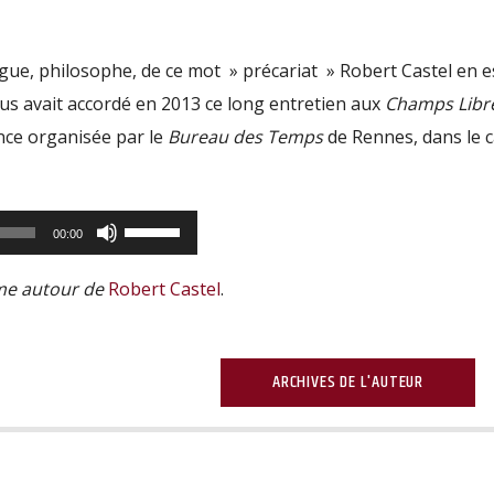
ogue, philosophe, de ce mot » précariat » Robert Castel en e
nous avait accordé en 2013 ce long entretien aux
Champs Libr
nce organisée par le
Bureau des Temps
de Rennes, dans le 
Utilisez
00:00
les
ême autour de
Robert Castel
.
flèches
haut/bas
pour
ARCHIVES DE L'AUTEUR
augmenter
ou
diminuer
le