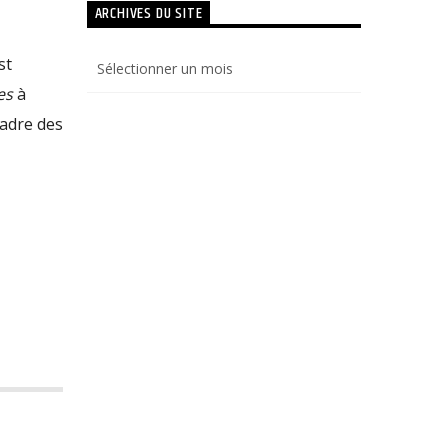
ARCHIVES DU SITE
Archives
st
du
es
à
site
cadre des