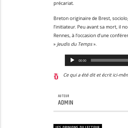
précariat.
Breton originaire de Brest, sociol
l’initiateur. Peu avant sa mort, il 
Rennes, à l’occasion d’une confére
»
Jeudis du Temps
».
Lecteur
00:00
audio
Ce qui a été dit et écrit ici-m
AUTEUR
ADMIN
LES OPINIONS DU LECTEUR