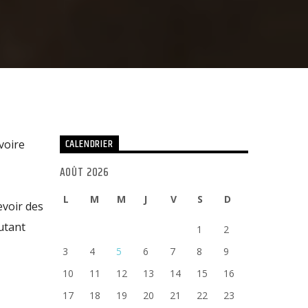
CALENDRIER
voire
AOÛT 2026
L
M
M
J
V
S
D
evoir des
utant
1
2
3
4
5
6
7
8
9
10
11
12
13
14
15
16
17
18
19
20
21
22
23