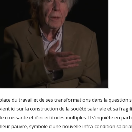
ace du travail et de ses transformations dans la question so
nt ici sur la construction de la société salariale et sa fragil
e croissante et d’incertitudes multiples. Il s’inquiète en parti
lleur pauvre, symbole d’une nouvelle infra-condition salarial