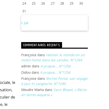
24
25
26
27
28
29
30
31
« Juil
COMMENTAIRES RÉCENTS
Françoise
dans
Habiter le monde en un
mobil-home dans les Landes. N°1264
admin
dans
A propos… N°1256
Didou
dans
A propos… N°1256
Françoise
dans
Michel Portal, son voyage
ciale, le
à Jazz In Langourla. N°1240
isation,
Meudre Marta
dans
Yann Bloyet, « Récits
en terres wayana « .
culier de
e, le