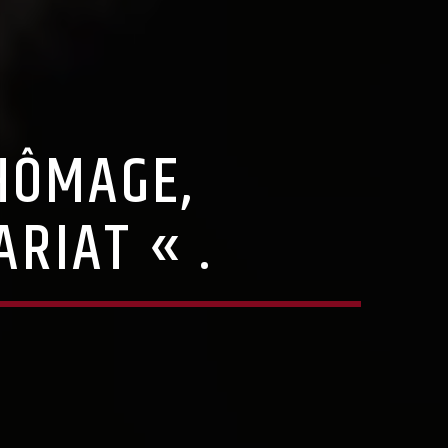
HÔMAGE,
RIAT « .