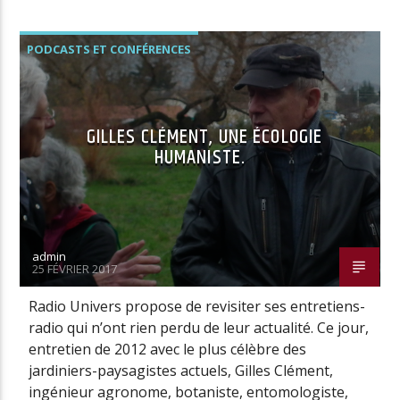
PODCASTS ET CONFÉRENCES
GILLES CLÉMENT, UNE ÉCOLOGIE
HUMANISTE.
admin
25 FÉVRIER 2017
Radio Univers propose de revisiter ses entretiens-
radio qui n’ont rien perdu de leur actualité. Ce jour,
entretien de 2012 avec le plus célèbre des
jardiniers-paysagistes actuels, Gilles Clément,
ingénieur agronome, botaniste, entomologiste,