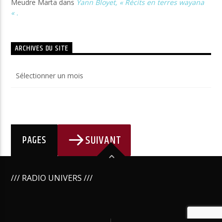
Meudre Marta
dans
Yann Bloyet, « Récits en terres wayana
« .
ARCHIVES DU SITE
Archives
du
site
SUIVANT
PAGES
/// RADIO UNIVERS ///