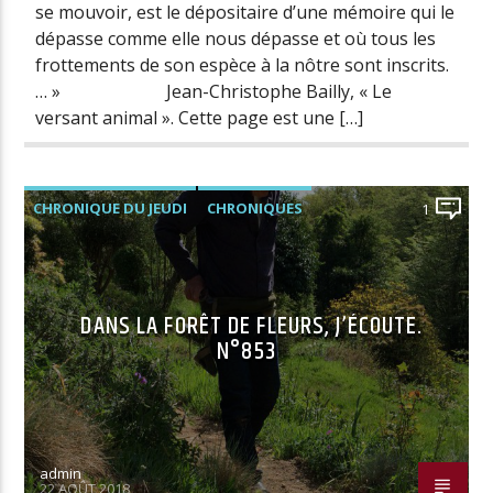
se mouvoir, est le dépositaire d’une mémoire qui le
dépasse comme elle nous dépasse et où tous les
frottements de son espèce à la nôtre sont inscrits.
… » Jean-Christophe Bailly, « Le
versant animal ». Cette page est une […]
CHRONIQUE DU JEUDI
CHRONIQUES
1
DANS LA FORÊT DE FLEURS, J’ÉCOUTE.
N°853
admin
22 AOÛT 2018