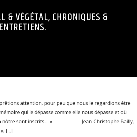
L & VÉGÉTAL, CHRONIQUES &
ENTRETIENS.
prêtions attention, pour peu que nous le regardions être
ne mémoire qui le dépasse comme elle nous dépasse et où
 à la nôtre sont inscrits.… » Jean-Christophe Bailly,
ne […]