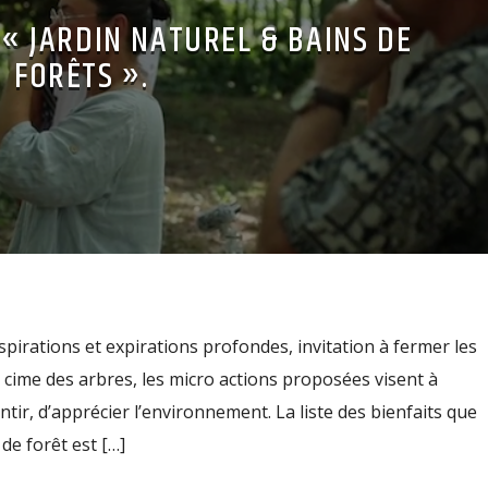
 « JARDIN NATUREL & BAINS DE
FORÊTS ».
spirations et expirations profondes, invitation à fermer les
 cime des arbres, les micro actions proposées visent à
ntir, d’apprécier l’environnement. La liste des bienfaits que
de forêt est […]