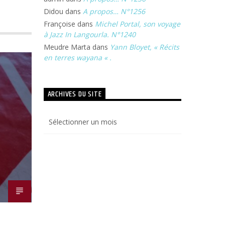
Didou
dans
A propos… N°1256
Françoise
dans
Michel Portal, son voyage
à Jazz In Langourla. N°1240
Meudre Marta
dans
Yann Bloyet, « Récits
en terres wayana « .
ARCHIVES DU SITE
Archives
du
site