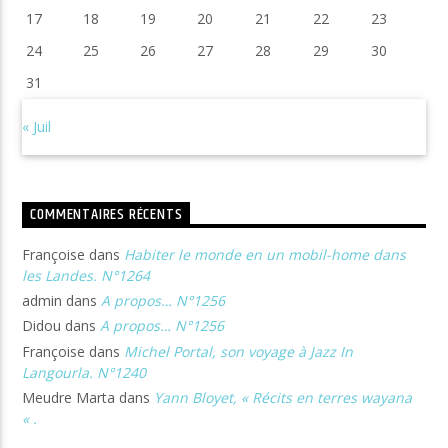
17
18
19
20
21
22
23
24
25
26
27
28
29
30
31
« Juil
COMMENTAIRES RÉCENTS
Françoise
dans
Habiter le monde en un mobil-home dans
les Landes. N°1264
admin
dans
A propos… N°1256
Didou
dans
A propos… N°1256
Françoise
dans
Michel Portal, son voyage à Jazz In
Langourla. N°1240
Meudre Marta
dans
Yann Bloyet, « Récits en terres wayana
« .