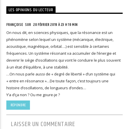
LES OPINIONS DU LECTEUR
FRANÇOISE SUR
20 FÉVRIER 2019 À 23 H 19 MIN
On nous dit, en sciences physiques, que la résonance est un
phénomène selon lequel un système (mécanique, électrique,
acoustique, magnétique, orbital….) est sensible à certaines
fréquences. Un système résonant va accumuler de l’énergie et
devenir le siège d’oscillations qui vont le conduire le plus souvent
à un état d’équilibre, à une stabilité.
…On nous parle aussi de « degré de liberté » d’un système qui
« entre en résonance »…De toute façon, c’est toujours une
histoire d’oscillations, de longueurs d’ondes…
Y’a d’ça non ? Ou me goure-je ?
RÉPONDRE
LAISSER UN COMMENTAIRE