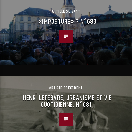
ARTICLE SUIVANT
«IMPOSTURE» ? N°683
ARTICLE PRÉCÉDENT
HENRI LEFEBVRE, URBANISME ET VIE
QUOTIDIENNE. N°681