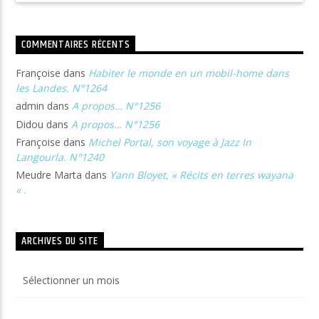
COMMENTAIRES RÉCENTS
Françoise
dans
Habiter le monde en un mobil-home dans
les Landes. N°1264
admin
dans
A propos… N°1256
Didou
dans
A propos… N°1256
Françoise
dans
Michel Portal, son voyage à Jazz In
Langourla. N°1240
Meudre Marta
dans
Yann Bloyet, « Récits en terres wayana
« .
ARCHIVES DU SITE
Archives
du
site