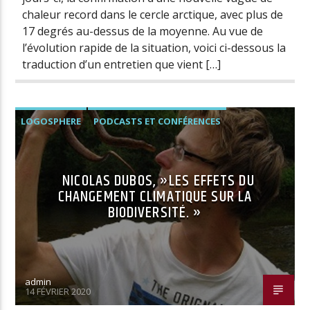
chaleur record dans le cercle arctique, avec plus de
17 degrés au-dessus de la moyenne. Au vue de
l’évolution rapide de la situation, voici ci-dessous la
traduction d’un entretien que vient […]
LOGOSPHERE
PODCASTS ET CONFÉRENCES
NICOLAS DUBOS, »LES EFFETS DU
CHANGEMENT CLIMATIQUE SUR LA
BIODIVERSITÉ. »
admin
14 FÉVRIER 2020