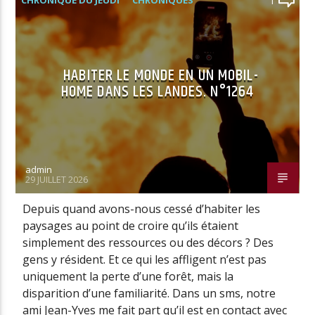
CHRONIQUE DU JEUDI
CHRONIQUES
1
HABITER LE MONDE EN UN MOBIL-
HOME DANS LES LANDES. N°1264
admin
29 JUILLET 2026
Depuis quand avons-nous cessé d’habiter les
paysages au point de croire qu’ils étaient
simplement des ressources ou des décors ? Des
gens y résident. Et ce qui les affligent n’est pas
uniquement la perte d’une forêt, mais la
disparition d’une familiarité. Dans un sms, notre
ami Jean-Yves me fait part qu’il est en contact avec