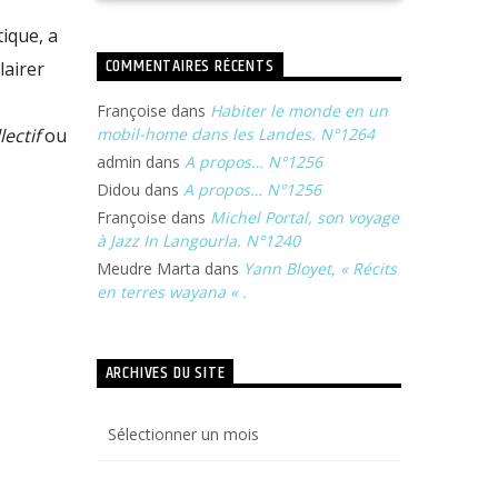
ique, a
COMMENTAIRES RÉCENTS
lairer
Françoise
dans
Habiter le monde en un
mobil-home dans les Landes. N°1264
lectif
ou
admin
dans
A propos… N°1256
Didou
dans
A propos… N°1256
Françoise
dans
Michel Portal, son voyage
à Jazz In Langourla. N°1240
Meudre Marta
dans
Yann Bloyet, « Récits
en terres wayana « .
ARCHIVES DU SITE
Archives
du
site