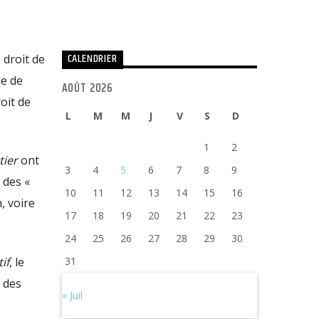
CALENDRIER
 droit de
le de
AOÛT 2026
oit de
L
M
M
J
V
S
D
1
2
tier
ont
3
4
5
6
7
8
9
r des «
10
11
12
13
14
15
16
, voire
17
18
19
20
21
22
23
24
25
26
27
28
29
30
if
, le
31
 des
« Juil