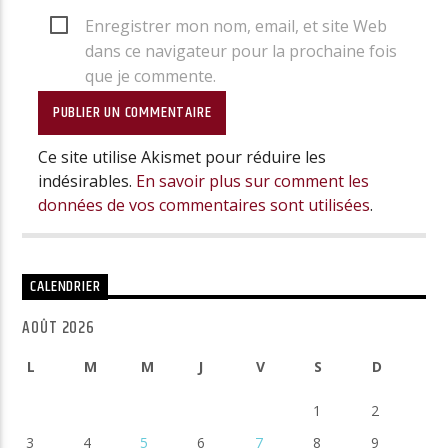
Enregistrer mon nom, email, et site Web
dans ce navigateur pour la prochaine fois
que je commente.
Ce site utilise Akismet pour réduire les
indésirables.
En savoir plus sur comment les
données de vos commentaires sont utilisées
.
CALENDRIER
AOÛT 2026
L
M
M
J
V
S
D
1
2
3
4
5
6
7
8
9