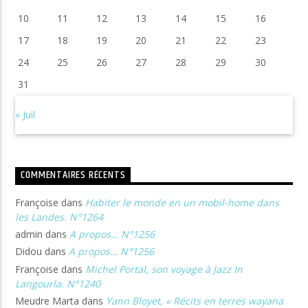
10
11
12
13
14
15
16
17
18
19
20
21
22
23
24
25
26
27
28
29
30
31
« Juil
COMMENTAIRES RÉCENTS
Françoise
dans
Habiter le monde en un mobil-home dans
les Landes. N°1264
admin
dans
A propos… N°1256
Didou
dans
A propos… N°1256
Françoise
dans
Michel Portal, son voyage à Jazz In
Langourla. N°1240
Meudre Marta
dans
Yann Bloyet, « Récits en terres wayana