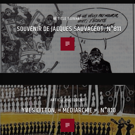
ARTICLE SUIVANT
SOUVENIR DE JACQUES SAUVAGEOT. N°811
ARTICLE PRÉCÉDENT
YVES CITTON, « MÉDIARCHIE ». N°810