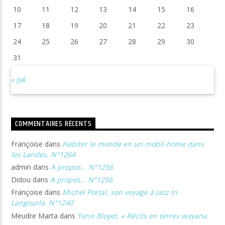
10
11
12
13
14
15
16
17
18
19
20
21
22
23
24
25
26
27
28
29
30
31
« Juil
COMMENTAIRES RÉCENTS
Françoise
dans
Habiter le monde en un mobil-home dans
les Landes. N°1264
admin
dans
A propos… N°1256
Didou
dans
A propos… N°1256
Françoise
dans
Michel Portal, son voyage à Jazz In
Langourla. N°1240
Meudre Marta
dans
Yann Bloyet, « Récits en terres wayana