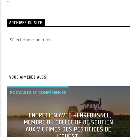
« .
ARCHIVES DU SITE
Archives
du
site
VOUS AIMEREZ AUSSI
PODCASTS ET CONFÉRENCES
ENTRETIEN AVEC HENRI BUSNEL,
MEMBRE DU COLLECTIF DE SOUTIEN
AUX VICTIMES DES PESTICIDES DE
L’OUEST.