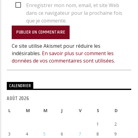
Enregistrer mon nom, email, et site Web
dans ce navigateur pour la prochaine fois
que je commente.
Ce site utilise Akismet pour réduire les
indésirables.
En savoir plus sur comment les
données de vos commentaires sont utilisées
.
CALENDRIER
AOÛT 2026
L
M
M
J
V
S
D
1
2
3
4
5
6
7
8
9