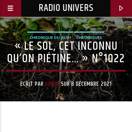
RADIO UNIVERS
CHRONIQUE DU JEUDI
CHRONIQUES
« LE SOL, CET INCONNU
QU’ON PIÉTINE… » N°1022
ÉCRIT PAR
ADMIN
SUR 8 DÉCEMBRE 2021
Titre diffusé :