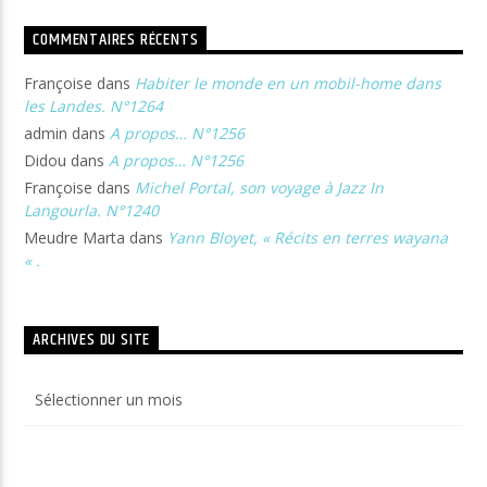
COMMENTAIRES RÉCENTS
Françoise
dans
Habiter le monde en un mobil-home dans
les Landes. N°1264
admin
dans
A propos… N°1256
Didou
dans
A propos… N°1256
Françoise
dans
Michel Portal, son voyage à Jazz In
Langourla. N°1240
Meudre Marta
dans
Yann Bloyet, « Récits en terres wayana
« .
ARCHIVES DU SITE
Archives
du
site