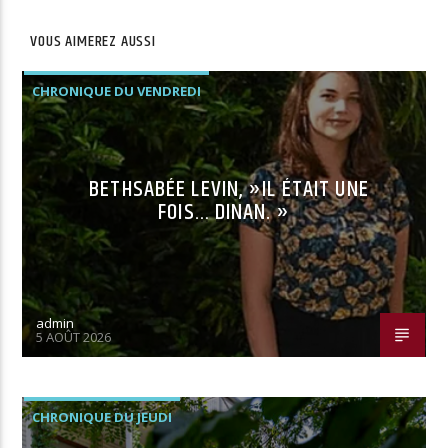
VOUS AIMEREZ AUSSI
CHRONIQUE DU VENDREDI
BETHSABÉE LEVIN, »IL ÉTAIT UNE
FOIS… DINAN. »
admin
5 AOÛT 2026
CHRONIQUE DU JEUDI