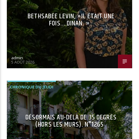
BETHSABÉE LEVIN, »IL ÉTAIT UNE
FOIS… DINAN. »
admin
5 AOÛT 2026
CHRONIQUE DU JEUDI
DÉSORMAIS AU-DELÀ DE 35 DEGRÉS
(HORS LES MURS). N°1265