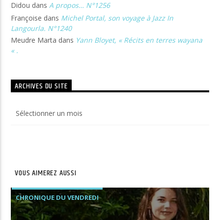
Didou
dans
A propos… N°1256
Françoise
dans
Michel Portal, son voyage à Jazz In
Langourla. N°1240
Meudre Marta
dans
Yann Bloyet, « Récits en terres wayana
« .
ARCHIVES DU SITE
Archives
du
site
VOUS AIMEREZ AUSSI
CHRONIQUE DU VENDREDI