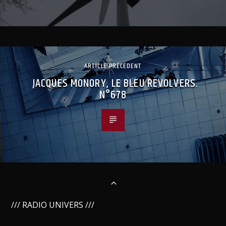
ARTICLE PRÉCÉDENT
JACQUES MONORY, LE BLEU REVOLVERS.
N°678
/// RADIO UNIVERS ///