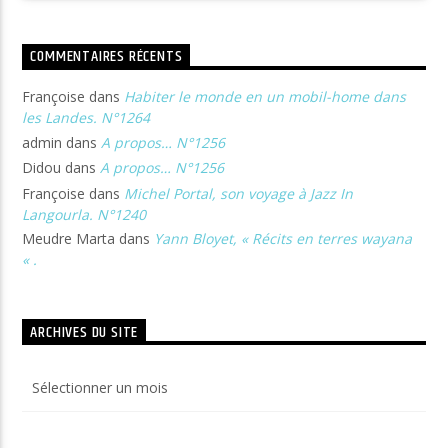
COMMENTAIRES RÉCENTS
Françoise
dans
Habiter le monde en un mobil-home dans
les Landes. N°1264
admin
dans
A propos… N°1256
Didou
dans
A propos… N°1256
Françoise
dans
Michel Portal, son voyage à Jazz In
Langourla. N°1240
Meudre Marta
dans
Yann Bloyet, « Récits en terres wayana
« .
ARCHIVES DU SITE
Archives
du
site