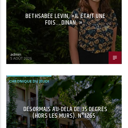
BETHSABÉE LEVIN, »IL ÉTAIT UNE
FOIS… DINAN. »
admin
5 AOÛT 2026
CHRONIQUE DU JEUDI
DÉSORMAIS AU-DELÀ DE 35 DEGRÉS
(HORS LES MURS). N°1265