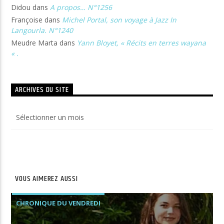
Didou
dans
A propos… N°1256
Françoise
dans
Michel Portal, son voyage à Jazz In
Langourla. N°1240
Meudre Marta
dans
Yann Bloyet, « Récits en terres wayana
« .
ARCHIVES DU SITE
Archives
du
site
VOUS AIMEREZ AUSSI
CHRONIQUE DU VENDREDI