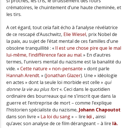
si proches, les cris, le bruissement des fours
crématoires, le chuintement d’une haute cheminée, et
les tirs.
A cet égard, tout cela fait écho à l’analyse révélatrice
de ce rescapé d’Auschwitz,
Elie Wiesel
, prix Nobel de
la paix, au sujet de l’état mental de ces familles d’une
obscène tranquillité : «
Il est une chose pire que le mal
lui-même, l’indifférence face au mal
. » En d’autres
termes, l’univers mental du nazisme est la banalité du
vide. «
Cette nature « non-pensante
» dont parle
Hannah Arendt
. » (
Jonathan Glazer
). Une » idéologie
en actes » dont la seule loi morbide est celle »
qui
donne la vie au plus fort
«. Ceci dans le quotidien
ordinaire des bourreaux qui ne s’inscrit que dans la
guerre et l’entreprise de mort – comme l’explique
l’historien spécialiste du nazisme,
Johann Chapoutot
dans son livre «
La loi du sang
» – lire
ici ,
ainsi
qu’avec son analyse de ce film dérangeant – à lire
là.