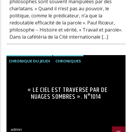
philosophes sont souvent manipulées par des
charlatans. » Quand il n’est pas au pouvoir, le
politique, comme le prédicateur, n’a que la
redoutable efficacité de la parole ». Paul Ricœur,
philosophe – Histoire et vérité, « Travail et parole».
Dans la cafétéria de la Cité internationale […]
CHRONIQUE DU JEUDI
CHRONIQUES
« LE CIEL EST TRAVERSÉ PAR DE
NUAGES SOMBRES ». N°1014
admin