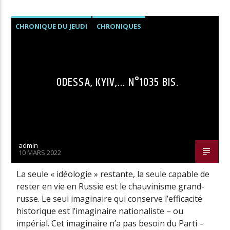
CHRONIQUE DU JEUDI
CHRONIQUES
ODESSA, KYIV,… N°1035 BIS.
admin
10 MARS 2022
La seule « idéologie » restante, la seule capable de
rester en vie en Russie est le chauvinisme grand-
russe. Le seul imaginaire qui conserve l’efficacité
historique est l’imaginaire nationaliste – ou
impérial. Cet imaginaire n’a pas besoin du Parti –