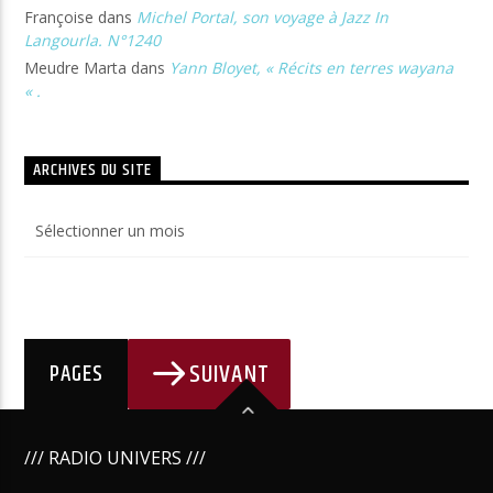
Françoise
dans
Michel Portal, son voyage à Jazz In
Langourla. N°1240
Meudre Marta
dans
Yann Bloyet, « Récits en terres wayana
« .
ARCHIVES DU SITE
Archives
du
site
SUIVANT
PAGES
/// RADIO UNIVERS ///