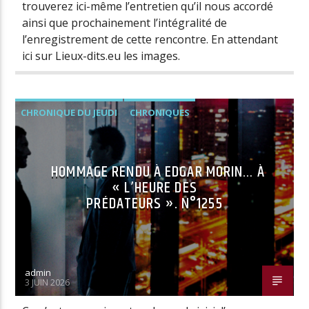
trouverez ici-même l’entretien qu’il nous accordé
ainsi que prochainement l’intégralité de
l’enregistrement de cette rencontre. En attendant
ici sur Lieux-dits.eu les images.
CHRONIQUE DU JEUDI
CHRONIQUES
HOMMAGE RENDU À EDGAR MORIN… À
« L’HEURE DES
PRÉDATEURS ». N°1255
admin
3 JUIN 2026