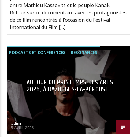
entre Mathieu Kassovitz et le peuple Kanak.
Retour sur ce documentaire avec les protagonistes
de ce film rencontrés à l’occasion du Festival
International du Film […]
PODCASTS ET CONFÉRENCES
RESONANCES
AUTOUR DU PRINTEMPS DES ARTS
2026, À BAZOUGES-LA-PÉROUSE.
admin
5 AVRIL 2026