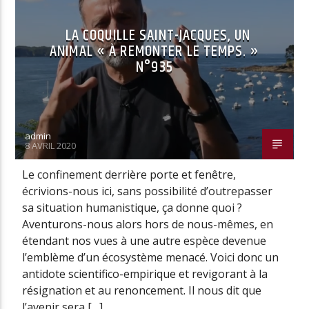
LA COQUILLE SAINT-JACQUES, UN
ANIMAL « À REMONTER LE TEMPS. »
N°935
admin
8 AVRIL 2020
Le confinement derrière porte et fenêtre,
écrivions-nous ici, sans possibilité d’outrepasser
sa situation humanistique, ça donne quoi ?
Aventurons-nous alors hors de nous-mêmes, en
étendant nos vues à une autre espèce devenue
l’emblème d’un écosystème menacé. Voici donc un
antidote scientifico-empirique et revigorant à la
résignation et au renoncement. Il nous dit que
l’avenir sera […]