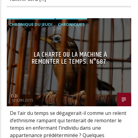
CHRONIQUE DU JEUDI
CHRONIQUES
LA CHARTE OU LA MACHINE À
REMONTER LE TEMPS. N°687
D.D
10 JUIN 2015
De l’air du temps se dégagerait-il comme un relent
d’ethnisme rampant qui tenterait de remonter le
temps en enfermant l’individu dans une
appartenance prédéterminée ? Quelques