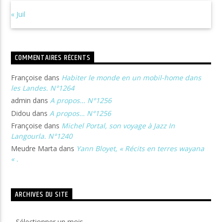
« Juil
COMMENTAIRES RÉCENTS
Françoise
dans
Habiter le monde en un mobil-home dans
les Landes. N°1264
admin
dans
A propos… N°1256
Didou
dans
A propos… N°1256
Françoise
dans
Michel Portal, son voyage à Jazz In
Langourla. N°1240
Meudre Marta
dans
Yann Bloyet, « Récits en terres wayana
« .
ARCHIVES DU SITE
Archives