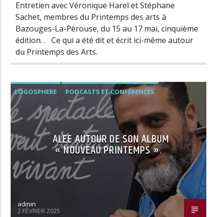
Entretien avec Véronique Harel et Stéphane
Sachet, membres du Printemps des arts à
Bazouges-La-Pérouse, du 15 au 17 mai, cinquième
édition. . Ce qui a été dit et écrit ici-même autour
du Printemps des Arts.
LOGOSPHERE
PODCASTS ET CONFÉRENCES
ALEE AUTOUR DE SON ALBUM
« NOUVEAU PRINTEMPS ».
admin
2 FÉVRIER 2025