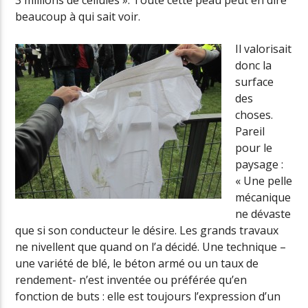
3 millions de cellules ». Toute cette peau peut en dire
beaucoup à qui sait voir.
Il valorisait
donc la
surface
des
choses.
Pareil
pour le
paysage :
« Une pelle
mécanique
ne dévaste
que si son conducteur le désire. Les grands travaux
ne nivellent que quand on l’a décidé. Une technique –
une variété de blé, le béton armé ou un taux de
rendement- n’est inventée ou préférée qu’en
fonction de buts : elle est toujours l’expression d’un