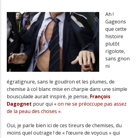
Ah !
Gageons
Radio Univers
que cette
histoire
plutôt
rigolote,
sans gnon
ni
égratignure, sans le goudron et les plumes, de
chemise à col blanc mise en charpie dans une simple
bousculade aurait inspiré, je pense,
François
Dagognet
pour qui «
on ne se préoccupe pas assez
de la peau des choses
».
Oui, je parle bien ici de ces tireurs de chemises, du
moins quel outrage ! de « l’œuvre de voyous » qui