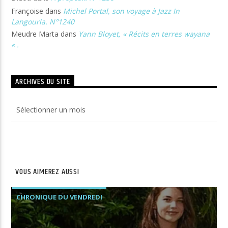
Françoise
dans
Michel Portal, son voyage à Jazz In
Langourla. N°1240
Meudre Marta
dans
Yann Bloyet, « Récits en terres wayana
« .
ARCHIVES DU SITE
Archives
du
site
VOUS AIMEREZ AUSSI
CHRONIQUE DU VENDREDI