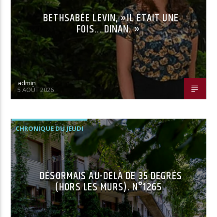
BETHSABÉE LEVIN, »IL ÉTAIT UNE
FOIS… DINAN. »
admin
5 AOÛT 2026
CHRONIQUE DU JEUDI
DÉSORMAIS AU-DELÀ DE 35 DEGRÉS
(HORS LES MURS). N°1265