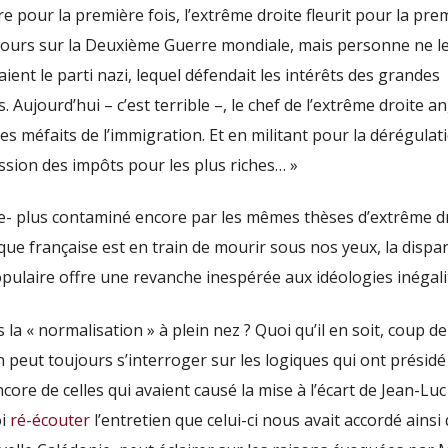
re pour la première fois, l’extrême droite fleurit pour la pre
 cours sur la Deuxième Guerre mondiale, mais personne ne l
ient le parti nazi, lequel défendait les intérêts des grandes
. Aujourd’hui – c’est terrible –, le chef de l’extrême droite an
es méfaits de l’immigration. Et en militant pour la dérégulati
ession des impôts pour les plus riches… »
tre- plus contaminé encore par les mêmes thèses d’extrême d
tique française est en train de mourir sous nos yeux, la dispar
pulaire offre une revanche inespérée aux idéologies inégalit
s la « normalisation » à plein nez ? Quoi qu’il en soit, coup de
eut toujours s’interroger sur les logiques qui ont présidé à
ore de celles qui avaient causé la mise à l’écart de Jean-Luc 
oi
ré-écouter
l’entretien que celui-ci nous avait accordé ainsi 