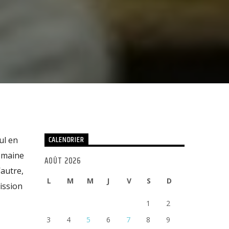
CALENDRIER
ul en
emaine
AOÛT 2026
’autre,
L
M
M
J
V
S
D
ission
1
2
3
4
5
6
7
8
9