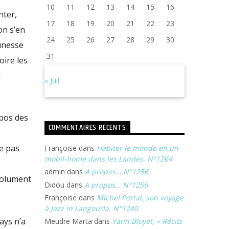
10
11
12
13
14
15
16
nter,
17
18
19
20
21
22
23
on s’en
24
25
26
27
28
29
30
unesse
31
oire les
n
« Juil
pos des
COMMENTAIRES RÉCENTS
ne pas
Françoise
dans
Habiter le monde en un
mobil-home dans les Landes. N°1264
admin
dans
A propos… N°1256
bsolument
Didou
dans
A propos… N°1256
Françoise
dans
Michel Portal, son voyage
à Jazz In Langourla. N°1240
ays n’a
Meudre Marta
dans
Yann Bloyet, « Récits