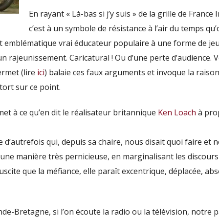
En rayant « Là-bas si j’y suis » de la grille de France I
c’est à un symbole de résistance à l’air du temps qu’
cet emblématique vrai éducateur populaire à une forme de je
un rajeunissement. Caricatural ! Ou d’une perte d’audience. V
ermet (lire
ici
) balaie ces faux arguments et invoque la raiso
tort sur ce point.
et à ce qu’en dit le réalisateur britannique
Ken Loach
à pro
d’autrefois qui, depuis sa chaire, nous disait quoi faire et 
 d’une manière très pernicieuse, en marginalisant les discours
suscite que la méfiance, elle paraît excentrique, déplacée, a
de-Bretagne, si l’on écoute la radio ou la télévision, notre p