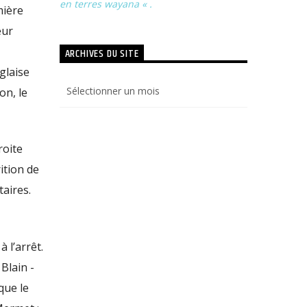
en terres wayana « .
mière
eur
ARCHIVES DU SITE
glaise
Archives
on, le
du
site
roite
ition de
aires.
 l’arrêt.
Blain -
que le