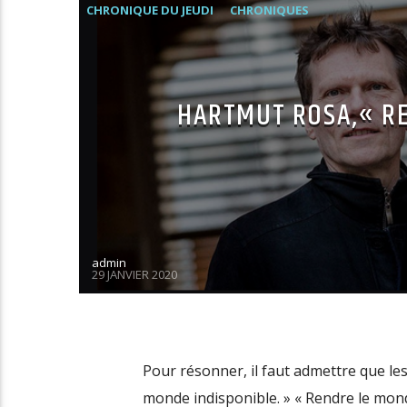
CHRONIQUE DU JEUDI
CHRONIQUES
HARTMUT ROSA,« RE
admin
29 JANVIER 2020
Pour résonner, il faut admettre que l
monde indisponible. » « Rendre le monde