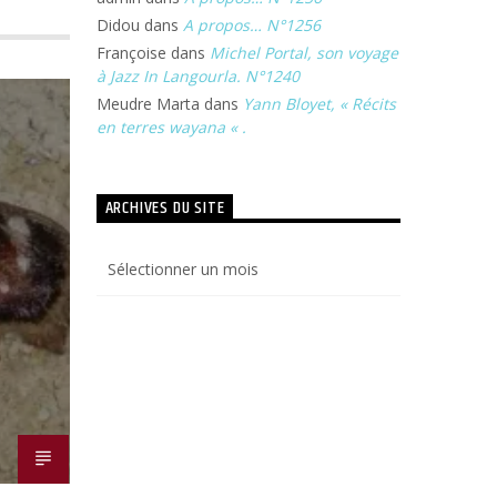
Didou
dans
A propos… N°1256
Françoise
dans
Michel Portal, son voyage
à Jazz In Langourla. N°1240
Meudre Marta
dans
Yann Bloyet, « Récits
en terres wayana « .
ARCHIVES DU SITE
Archives
du
site