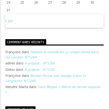
24
25
26
27
28
29
30
31
« Juil
COMMENTAIRES RÉCENTS
Françoise
dans
Habiter le monde en un mobil-home dans
les Landes. N°1264
admin
dans
A propos… N°1256
Didou
dans
A propos… N°1256
Françoise
dans
Michel Portal, son voyage à Jazz In
Langourla. N°1240
Meudre Marta
dans
Yann Bloyet, « Récits en terres wayana
« .