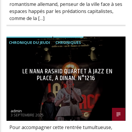
romantisme allemand, penseur de la ville face à ses
espaces happés par les prédations capitalistes,
comme de la […]
CHRONIQUE DU JEUDI
CHRONIQUES
LE NANA RASHID QUARTET À JAZZ EN
PLACE, À DINAN. N°1216
admin
3 SEPTEMBRE 2025
Pour accompagner cette rentrée tumultueuse,