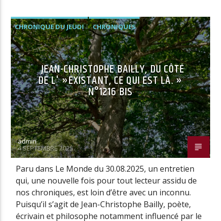
CHRONIQUE DU JEUDI
CHRONIQUES
JEAN-CHRISTOPHE BAILLY, DU CÔTÉ
DE L' »EXISTANT, CE QUI EST LÀ. »
N°1216 BIS
admin
4 SEPTEMBRE 2025
Paru dans Le Monde du 30.08.2025, un entretien
qui, une nouvelle fois pour tout lecteur assidu de
nos chroniques, est loin d’être avec un inconnu.
Puisqu’il s’agit de Jean-Christophe Bailly, poète,
écrivain et philosophe notamment influencé par le