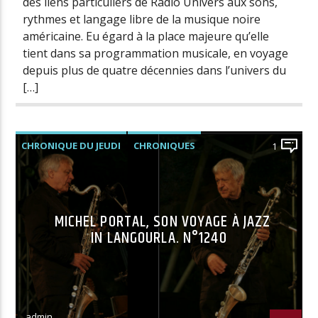
des liens particuliers de Radio Univers aux sons,
rythmes et langage libre de la musique noire
américaine. Eu égard à la place majeure qu’elle
tient dans sa programmation musicale, en voyage
depuis plus de quatre décennies dans l’univers du
[…]
CHRONIQUE DU JEUDI
CHRONIQUES
1
MICHEL PORTAL, SON VOYAGE À JAZZ
IN LANGOURLA. N°1240
admin