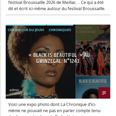
festival Broussaille 2026 de Meillac. . . Ce qui a été
dit et écrit ici-même autour du festival Broussaille.
CHRONIQUE DU JEUDI
CHRONIQUES
« BLACK IS BEAUTIFUL » AU
GWINZEGAL. N°1243
admin
11 MARS 2026
Voici une expo photo dont La Chronique d’ici-
même ne pouvait ne pas en parler compte tenu