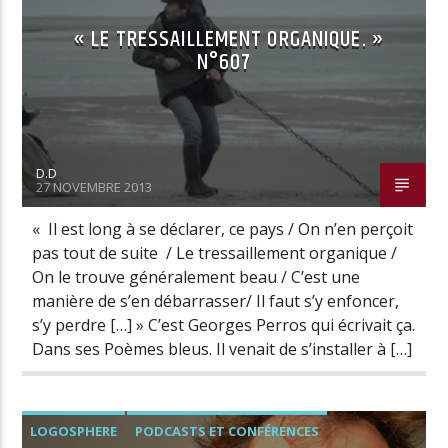
« LE TRESSAILLEMENT ORGANIQUE. »
N°607
D.D
27 NOVEMBRE 2013
« Il est long à se déclarer, ce pays / On n’en perçoit
pas tout de suite / Le tressaillement organique /
On le trouve généralement beau / C’est une
manière de s’en débarrasser/ Il faut s’y enfoncer,
s’y perdre […] » C’est Georges Perros qui écrivait ça.
Dans ses Poèmes bleus. Il venait de s’installer à […]
LOGOSPHERE
PODCASTS ET CONFÉRENCES