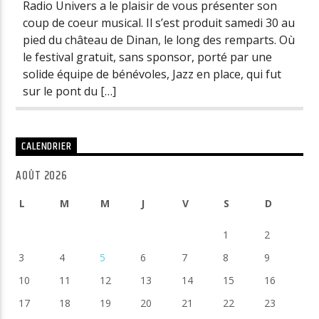
Radio Univers a le plaisir de vous présenter son
coup de coeur musical. Il s’est produit samedi 30 au
pied du château de Dinan, le long des remparts. Où
le festival gratuit, sans sponsor, porté par une
solide équipe de bénévoles, Jazz en place, qui fut
sur le pont du […]
CALENDRIER
AOÛT 2026
L
M
M
J
V
S
D
1
2
3
4
5
6
7
8
9
10
11
12
13
14
15
16
17
18
19
20
21
22
23