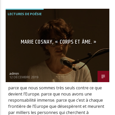
LECTURES DE POÉSIE
NOS ENTRETIENS AVEC DES POÈTES
PODCASTS ET CONFÉRENCES
MARIE COSNAY, « CORPS ET ÂME. »
admin
12 DÉCEMBRE 2019
parce que nous sommes très seuls contre ce que
devient l’Europe. parce que nous avons une
responsabilité immense. parce que c’est à chaque
frontière de l’Europe que désespèrent et meurent
par milliers les personnes qui cherchent à