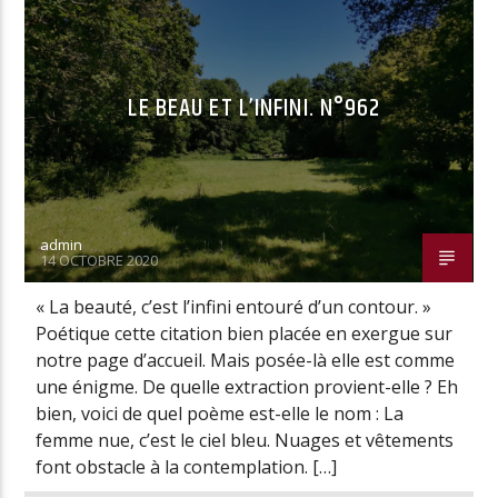
LE BEAU ET L’INFINI. N°962
admin
14 OCTOBRE 2020
« La beauté, c’est l’infini entouré d’un contour. »
Poétique cette citation bien placée en exergue sur
notre page d’accueil. Mais posée-là elle est comme
une énigme. De quelle extraction provient-elle ? Eh
bien, voici de quel poème est-elle le nom : La
femme nue, c’est le ciel bleu. Nuages et vêtements
font obstacle à la contemplation. […]