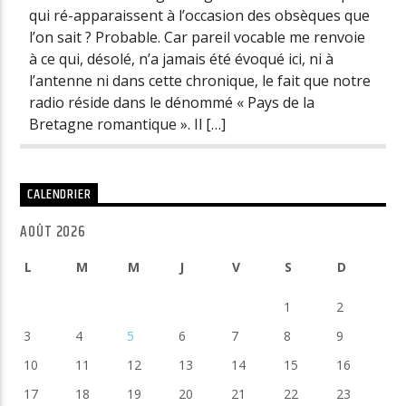
qui ré-apparaissent à l’occasion des obsèques que
l’on sait ? Probable. Car pareil vocable me renvoie
à ce qui, désolé, n’a jamais été évoqué ici, ni à
l’antenne ni dans cette chronique, le fait que notre
radio réside dans le dénommé « Pays de la
Bretagne romantique ». Il […]
CALENDRIER
AOÛT 2026
L
M
M
J
V
S
D
1
2
3
4
5
6
7
8
9
10
11
12
13
14
15
16
17
18
19
20
21
22
23