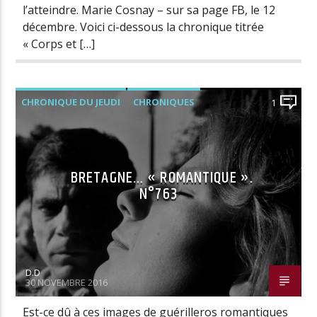
l’atteindre. Marie Cosnay – sur sa page FB, le 12
décembre. Voici ci-dessous la chronique titrée
« Corps et […]
CHRONIQUE DU JEUDI
CHRONIQUES
1
BRETAGNE… « ROMANTIQUE ».
N°763
D.D
30 NOVEMBRE 2016
Est-ce dû à ces images de guérilleros romantiques