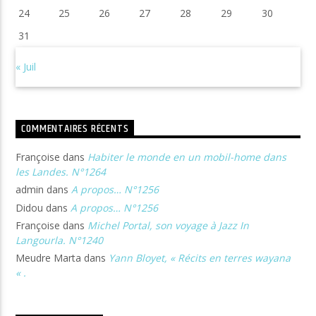
24
25
26
27
28
29
30
31
« Juil
COMMENTAIRES RÉCENTS
Françoise
dans
Habiter le monde en un mobil-home dans
les Landes. N°1264
admin
dans
A propos… N°1256
Didou
dans
A propos… N°1256
Françoise
dans
Michel Portal, son voyage à Jazz In
Langourla. N°1240
Meudre Marta
dans
Yann Bloyet, « Récits en terres wayana
« .