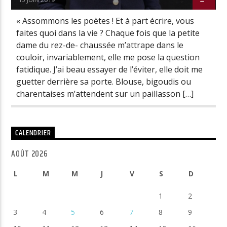
« Assommons les poètes ! Et à part écrire, vous
faites quoi dans la vie ? Chaque fois que la petite
dame du rez-de- chaussée m’attrape dans le
couloir, invariablement, elle me pose la question
fatidique. J’ai beau essayer de l’éviter, elle doit me
guetter derrière sa porte. Blouse, bigoudis ou
charentaises m’attendent sur un paillasson […]
CALENDRIER
AOÛT 2026
L
M
M
J
V
S
D
1
2
3
4
5
6
7
8
9