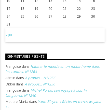
10
11
12
13
14
15
16
17
18
19
20
21
22
23
24
25
26
27
28
29
30
31
« Juil
COMMENTAIRES RÉCENTS
Françoise
dans
Habiter le monde en un mobil-home dans
les Landes. N°1264
admin
dans
A propos… N°1256
Didou
dans
A propos… N°1256
Françoise
dans
Michel Portal, son voyage à Jazz In
Langourla. N°1240
Meudre Marta
dans
Yann Bloyet, « Récits en terres wayana
« .