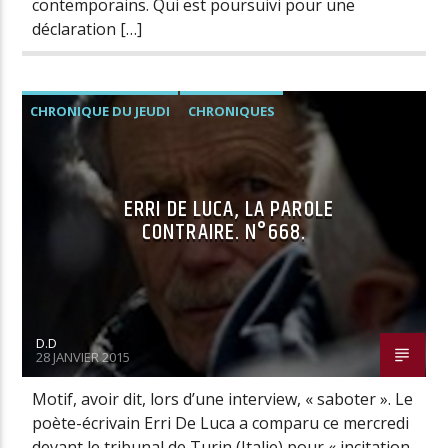
contemporains. Qui est poursuivi pour une
déclaration […]
CHRONIQUE DU JEUDI
CHRONIQUES
ERRI DE LUCA, LA PAROLE
CONTRAIRE. N°668.
D.D
28 JANVIER 2015
Motif, avoir dit, lors d’une interview, « saboter ». Le
poète-écrivain Erri De Luca a comparu ce mercredi
devant le tribunal de Turin (Italie) pour « incitation