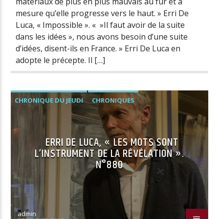
matériaux de plus en plus mauvais au fur et à
mesure qu’elle progresse vers le haut. » Erri De
Luca, « Impossible ». « »Il faut avoir de la suite
dans les idées », nous avons besoin d’une suite
d’idées, disent-ils en France. » Erri De Luca en
adopte le précepte. Il […]
CHRONIQUE DU JEUDI
CHRONIQUES
ERRI DE LUCA, « LES MOTS SONT
L’INSTRUMENT DE LA RÉVÉLATION ».
N°880
admin