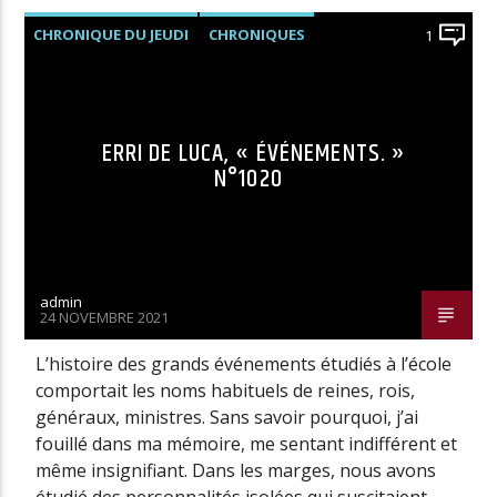
CHRONIQUE DU JEUDI
CHRONIQUES
1
ERRI DE LUCA, « ÉVÉNEMENTS. »
N°1020
admin
24 NOVEMBRE 2021
L’histoire des grands événements étudiés à l’école
comportait les noms habituels de reines, rois,
généraux, ministres. Sans savoir pourquoi, j’ai
fouillé dans ma mémoire, me sentant indifférent et
même insignifiant. Dans les marges, nous avons