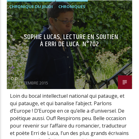
CHRONIQUE DU JEUDI
CHRONIQUES
SOPHIE LUCAS, LECTURE EN SOUTIEN
À ERRI DE LUCA. N°702
D.D
29 SEPTEMBRE 2015
Loin du bocal intellectuel national qui patauge, et
qui patauge, et qui banalise l’abject. Parlons
d’Europe ! D’Europe en ce qu’elle a d’universel. De
poétique aussi. Ouf! Respirons peu. Belle occasion
pour revenir sur l’affaire du romancier, traducteur
et poète Erri de Luca, l’un des plus grands écrivains