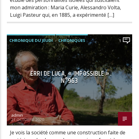
étudié des personnalités isolées qui suscitaient
mon admiration : Maria Curie, Alessandro Volta,
Luigi Pasteur qui, en 1885, a expérimenté […]
CHRONIQUE DU JEUDI
CHRONIQUES
1
ERRI DE LUCA, « IMPOSSIBLE ».
N°963
admin
21 OCTOBRE 2020
Je vois la société comme une construction faite de