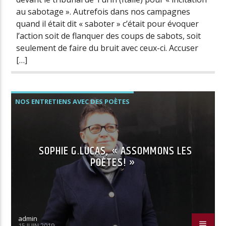
au sabotage ». Autrefois dans nos campagnes
quand il était dit « saboter » c’était pour évoquer
l’action soit de flanquer des coups de sabots, soit
seulement de faire du bruit avec ceux-ci. Accuser
[…]
NOS ENTRETIENS AVEC DES POÈTES
PODCASTS ET CONFÉRENCES
SOPHIE G.LUCAS, « ASSOMMONS LES
POÈTES! »
admin
15 JUIN 2019